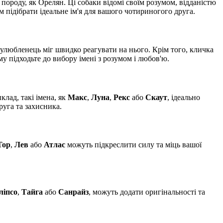
ороду, як Орелян. Ці собаки відомі своїм розумом, відданістю
 підібрати ідеальне ім'я для вашого чотириногого друга.
ш улюбленець міг швидко реагувати на нього. Крім того, кличка
у підходьте до вибору імені з розумом і любов'ю.
клад, такі імена, як
Макс
,
Луна
,
Рекс
або
Скаут
, ідеально
руга та захисника.
Тор
,
Лев
або
Атлас
можуть підкреслити силу та міць вашої
ліпсо
,
Тайга
або
Санрайз
, можуть додати оригінальності та