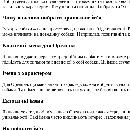
Вибір імені для вашого улюбленця – це важливий і захоплюючий
та сильним характером. Тому кличка повинна відображати їхню і
Чому важливо вибрати правильне ім'я
Ім'я для собаки – це не просто звук, це частина її ідентичнос
може впливати на поведінку собаки. Наприклад, позитивні та к
Класичні імена для Ореляна
Якщо ви віддаєте перевагу традиційним варіантам, то можете ро
підійдуть для сильної та впевненої в собі собаки. Ці імена зву
Імена з характером
Для Ореляна, що має сильний характер, можна вибрати імена, я
собаки. Такі імена не лише звучать потужно, але й створюють о
Екзотичні імена
Якщо ви хочете, щоб ім'я вашого Ореляна виділялося серед інши
унікальності. Такі імена часто викликають інтерес і захопленн
Як вибрати ім'я