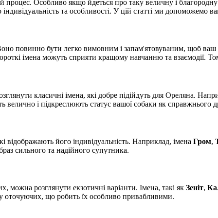
 процес. Особливо якщо йдеться про таку величну і благородну п
ндивідуальність та особливості. У цій статті ми допоможемо вам
ті. Воно повинно бути легко вимовним і запам'ятовуваним, щоб ва
ороткі імена можуть сприяти кращому навчанню та взаємодії. Том
зглянути класичні імена, які добре підійдуть для Ореляна. Напри
чать велично і підкреслюють статус вашої собаки як справжнього д
кі відображають його індивідуальність. Наприклад, імена
Гром
,
браз сильного та надійного супутника.
х, можна розглянути екзотичні варіанти. Імена, такі як
Зеніт
,
Ка
я у оточуючих, що робить їх особливо привабливими.