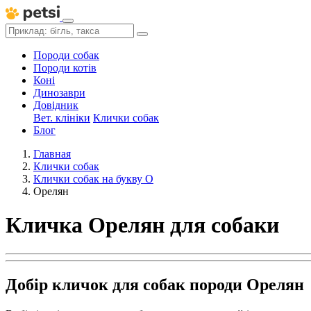
Породи собак
Породи котів
Коні
Динозаври
Довідник
Вет. клініки
Клички собак
Блог
Главная
Клички собак
Клички собак на букву О
Орелян
Кличка Орелян для собаки
Добір кличок для собак породи Орелян