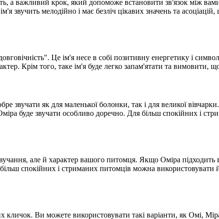
ть, а важливий крок, який допоможе встановити зв'язок між вам
 ім'я звучить мелодійно і має безліч цікавих значень та асоціац
"довговічність". Це ім'я несе в собі позитивну енергетику і симво
ктер. Крім того, таке ім'я буде легко запам'ятати та вимовити, 
бре звучати як для маленької болонки, так і для великої вівчарки
Оміра буде звучати особливо доречно. Для більш спокійних і стр
вучання, але й характер вашого питомця. Якщо Оміра підходить 
для більш спокійних і стриманих питомців можна використовувати
х кличок. Ви можете використовувати такі варіанти, як Омі, Мір