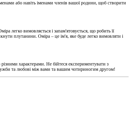
менами або навіть іменами членів вашої родини, щоб створити
іра легко вимовляється і запам'ятовується, що робить її
кнути плутанини. Оміра – це ім'я, яке буде легко вимовляти і
з різними характерами. Не бійтеся експериментувати з
ружби та любові між вами та вашим чотириногим другом!