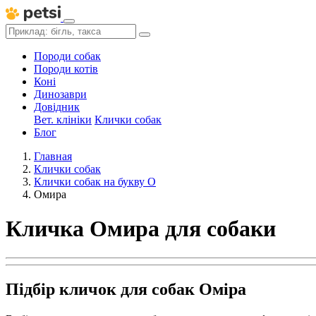
Породи собак
Породи котів
Коні
Динозаври
Довідник
Вет. клініки
Клички собак
Блог
Главная
Клички собак
Клички собак на букву О
Омира
Кличка Омира для собаки
Підбір кличок для собак Оміра