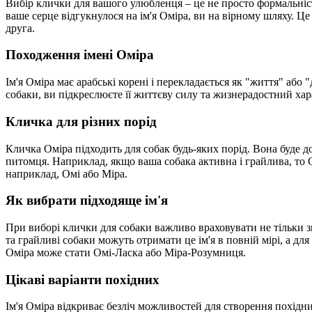
Вибір клички для вашого улюбленця – це не просто формальніс
ваше серце відгукнулося на ім'я Оміра, ви на вірному шляху. Це
друга.
Походження імені Оміра
Ім'я Оміра має арабські корені і перекладається як "життя" або 
собаки, ви підкреслюєте її життєву силу та жизнерадостний хара
Кличка для різних порід
Кличка Оміра підходить для собак будь-яких порід. Вона буде до
питомця. Наприклад, якщо ваша собака активна і грайлива, то 
наприклад, Омі або Міра.
Як вибрати підходяще ім'я
При виборі клички для собаки важливо враховувати не тільки з
та грайливі собаки можуть отримати це ім'я в повній мірі, а 
Оміра може стати Омі-Ласка або Міра-Розумниця.
Цікаві варіанти похідних
Ім'я Оміра відкриває безліч можливостей для створення похідни