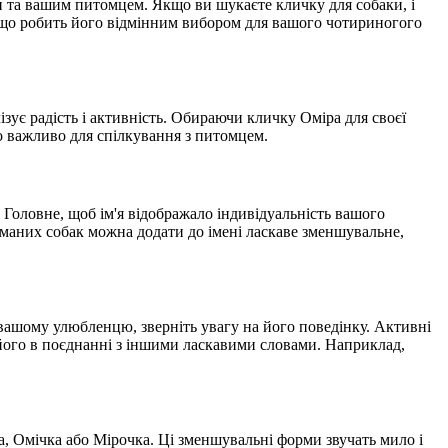
и та вашим питомцем. Якщо ви шукаєте кличку для собаки, і
ій, що робить його відмінним вибором для вашого чотириногого
лізує радість і активність. Обираючи кличку Оміра для своєї
що важливо для спілкування з питомцем.
. Головне, щоб ім'я відображало індивідуальність вашого
иманих собак можна додати до імені ласкаве зменшувальне,
вашому улюбленцю, зверніть увагу на його поведінку. Активні
 його в поєднанні з іншими ласкавими словами. Наприклад,
а, Омічка або Мірочка. Ці зменшувальні форми звучать мило і