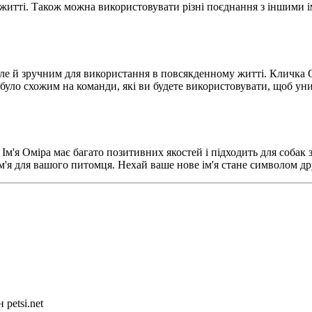
житті. Також можна використовувати різні поєднання з іншими і
ле й зручним для використання в повсякденному житті. Кличка Ом
 було схожим на команди, які ви будете використовувати, щоб уни
м'я Оміра має багато позитивних якостей і підходить для собак 
'я для вашого питомця. Нехай ваше нове ім'я стане символом д
petsi.net