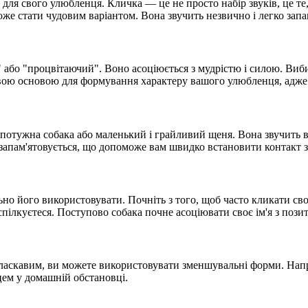
для свого улюбленця. Кличка — це не просто набір звуків, це те
же стати чудовим варіантом. Вона звучить незвично і легко запам
" або "процвітаючий". Воно асоціюється з мудрістю і силою. Виби
удовою основою для формування характеру вашого улюбленця, адже в
і потужна собака або маленький і грайливий щеня. Вона звучить 
і запам'ятовується, що допоможе вам швидко встановити контакт 
льно його використовувати. Почніть з того, щоб часто кликати св
спілкуєтеся. Поступово собака почне асоціювати своє ім'я з пози
 ласкавим, ви можете використовувати зменшувальні форми. Напри
ем у домашній обстановці.