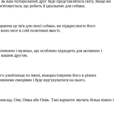
, як ваш чотирилапий друг буде представлятися світу. Якщо ви
'ятовується, що робить її ідеальною для собаки.
раючи це ім'я для своєї собаки, ви підкреслюєте його
оно несе в собі позитивні якості.
впевнено і мужньо, що особливо підходить для активних і
з вашим другом.
ого улюбленця по імені, використовуючи його в різних
тивними емоціями і буде відгукуватися на нього.
клад, Омі, Омка або Омік. Такі варіанти звучать більш ніжно і