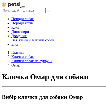
Породи собак
Породи котів
Коні
Динозаври
Довідник
Вет. клініки
Клички собак
Блог
Главная
Клички собак
Клички собак на букву О
Омар
Кличка Омар для собаки
Вибір клички для собаки Омар