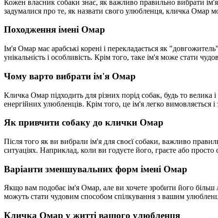
Кожен власник собаки знає, як важливо правильно вибрати ім'я 
задумалися про те, як назвати свого улюбленця, кличка Омар мо
Походження імені Омар
Ім'я Омар має арабські корені і перекладається як "довгожитель
унікальність і особливість. Крім того, таке ім'я може стати ч
Чому варто вибрати ім'я Омар
Кличка Омар підходить для різних порід собак, будь то велика 
енергійних улюбленців. Крім того, це ім'я легко вимовляється 
Як привчити собаку до клички Омар
Після того як ви вибрали ім'я для своєї собаки, важливо прави
ситуаціях. Наприклад, коли ви годуєте його, граєте або просто 
Варіанти зменшувальних форм імені Омар
Якщо вам подобає ім'я Омар, але ви хочете зробити його більш
можуть стати чудовим способом спілкування з вашим улюбленц
Кличка Омар у житті вашого улюбленця