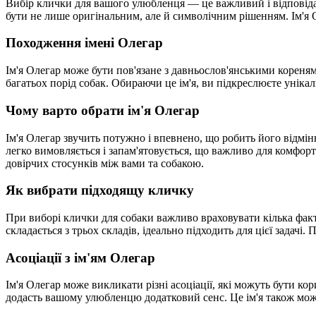
Вибір клички для вашого улюбленця — це важливий і відповідал
бути не лише оригінальним, але й символічним рішенням. Ім'я О
Походження імені Олегар
Ім'я Олегар може бути пов'язане з давньослов'янськими кореня
багатьох порід собак. Обираючи це ім'я, ви підкреслюєте уніка
Чому варто обрати ім'я Олегар
Ім'я Олегар звучить потужно і впевнено, що робить його відмін
легко вимовляється і запам'ятовується, що важливо для комфор
довірчих стосунків між вами та собакою.
Як вибрати підходящу кличку
При виборі клички для собаки важливо враховувати кілька факт
складається з трьох складів, ідеально підходить для цієї задач
Асоціації з ім'ям Олегар
Ім'я Олегар може викликати різні асоціації, які можуть бути к
додасть вашому улюбленцю додатковий сенс. Це ім'я також може