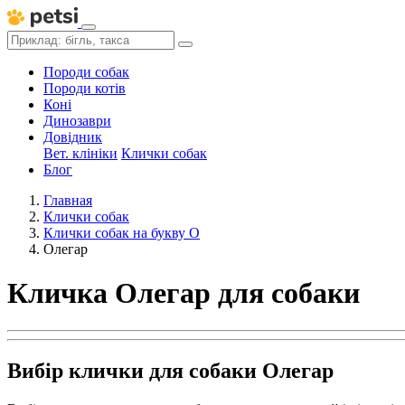
Породи собак
Породи котів
Коні
Динозаври
Довідник
Вет. клініки
Клички собак
Блог
Главная
Клички собак
Клички собак на букву О
Олегар
Кличка Олегар для собаки
Вибір клички для собаки Олегар