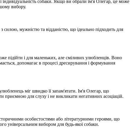
 індивідуальність собаки. Якщо ви обрали ім'я Олегар, це може
ашому вибору.
з силою, мужністю та відданістю, що ідеально підходить для
оже підійти і для маленьких, але сміливих улюбленців. Воно
мається, допомагає в процесі дресирування і формування
любленець міг швидко її запам'ятати. Ім'я Олегар, що
бути приємною для слуху і не викликати негативних асоціацій.
з історичними особистостями або літературними героями, що
го універсальним вибором для будь-якої собаки.