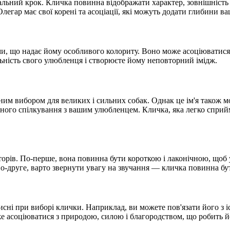
ьний крок. Кличка повинна відображати характер, зовнішність і
легар має свої корені та асоціації, які можуть додати глибини в
ми, що надає йому особливого колориту. Воно може асоціюватися 
льність свого улюбленця і створюєте йому неповторний імідж.
ним вибором для великих і сильних собак. Однак це ім'я також м
тного спілкування з вашим улюбленцем. Кличка, яка легко сприй
орів. По-перше, вона повинна бути короткою і лаконічною, щоб у
і. По-друге, варто звернути увагу на звучання — кличка повинна 
орисні при виборі клички. Наприклад, ви можете пов'язати його 
 асоціюватися з природою, силою і благородством, що робить йо