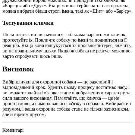
дружелюбний норов, можливо, їй підійдуть такі клички, як
«Борець» або «Друг». Якщо ж вона серйозна та насторожена,
можна вибрати більш строгі імена, такі як «Щит» або «Бар'єр».
Тестування клички
Після того як ви визначилися з кількома варіантами кличок,
протестуйте їх. Покличте собаку по імені та подивіться на її
реакцію. Якщо вона відгукується та проявляє інтерес, значить,
ви на правильному шляху. Якщо ж собака не реагує, можливо,
варто спробувати щось інше.
Висновок
Вибір клички для охоронної собаки — це важливий і
відповідальний крок. Уделіть цьому процесу достатньо часу, і
ви зможете знайти ім'я, яке стане відображенням характеру та
сили вашого вихованця. Пам'ятайте, що кличка — це не
просто слово, а символ вашого зв'язку з собакою. Вибирайте з
розумом, і ваша охоронна собака стане не тільки захисником,
але й вірним другом.
Коментарі