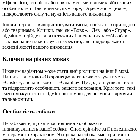
міфологією, історією або навіть іменами відомих військових
особистостей. Такі клички, як «Тор», «Арес» або «Цезар»,
підкреслюють силу та мужність вашого вихованця.
Інший підхід — використовувати імена, пов'язані з природою
або тваринами. Клички, такі як «Вовк», «Лев» або «Ягуар»,
відмінно підійдуть для потужних і впевнених у собі собак.
Такі імена не тільки звучать ефектно, але й відображають
захисні якості вашого вихованця.
Клички на різних мовах
Цікавим варіантом може стати вибір клички на іншій мові.
Наприклад, слово «Охоронець» латинською звучатиме як
«Custos», а іспанською — «Guardia». Це додасть унікальності
та підкреслить особливість вашого вихованця. Крім того, такі
імена можуть стати відмінною темою для розмови з друзями
та знайомими.
Особистість собаки
Не забувайте, що кличка повинна відображати
індивідуальність вашої собаки. Спостерігайте за її поведінкою,
манерами та характером. Якщо ваша собака має ігривий та