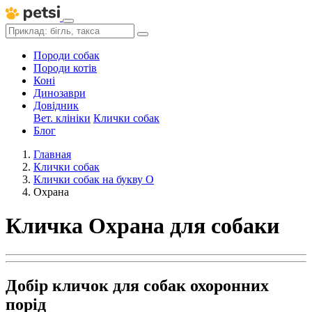
Породи собак
Породи котів
Коні
Динозаври
Довідник
Вет. клініки
Клички собак
Блог
Главная
Клички собак
Клички собак на букву О
Охрана
Кличка Охрана для собаки
Добір кличок для собак охоронних
порід