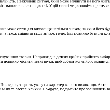
мальність, а важливий ритуал, який може вплинути на його життя
віть вашого ставлення до неї. У цій статті ми розповімо про те, 
личка може стати для вихованця не тільки знаком, за яким його б
, а також зміцнить вашу зв'язок з нею. Ім'я повинно бути легко
 іменуванням тварин. Наприклад, в деяких країнах прийнято вибира
 ім'я повинно містити певні звуки, щоб собака могла його краще
. По-перше, зверніть увагу на характер вашого вихованця. Активн
 м'які та ласкаві клички. По-друге, подумайте про зовнішність ва