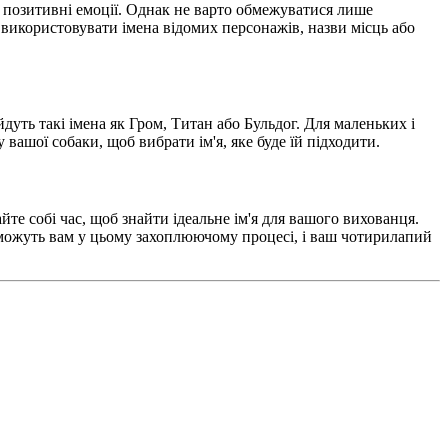
ь позитивні емоції. Однак не варто обмежуватися лише
 використовувати імена відомих персонажів, назви місць або
дуть такі імена як Гром, Титан або Бульдог. Для маленьких і
 вашої собаки, щоб вибрати ім'я, яке буде їй підходити.
йте собі час, щоб знайти ідеальне ім'я для вашого вихованця.
оможуть вам у цьому захоплюючому процесі, і ваш чотирилапий