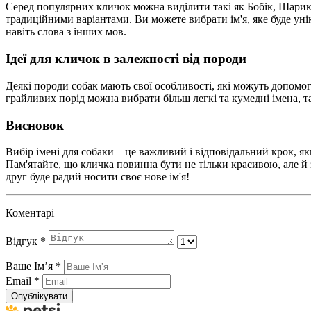
Серед популярних кличок можна виділити такі як Бобік, Шарик,
традиційними варіантами. Ви можете вибрати ім'я, яке буде ун
навіть слова з інших мов.
Ідеї для кличок в залежності від породи
Деякі породи собак мають свої особливості, які можуть допомогт
грайливих порід можна вибрати більш легкі та кумедні імена, так
Висновок
Вибір імені для собаки – це важливий і відповідальний крок, як
Пам'ятайте, що кличка повинна бути не тільки красивою, але й
друг буде радий носити своє нове ім'я!
Коментарі
Відгук
*
Ваше Імʼя
*
Email
*
Опублікувати