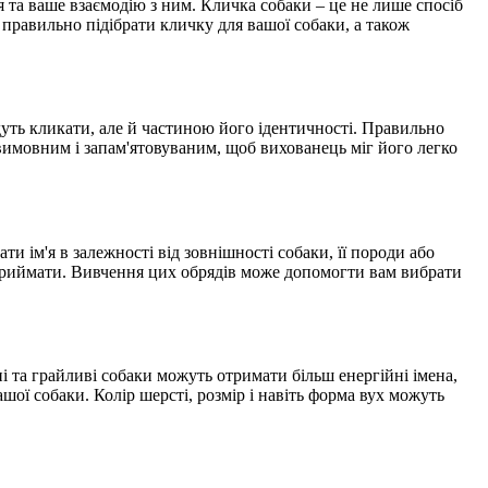
 та ваше взаємодію з ним. Кличка собаки – це не лише спосіб
як правильно підібрати кличку для вашої собаки, а також
удуть кликати, але й частиною його ідентичності. Правильно
 вимовним і запам'ятовуваним, щоб вихованець міг його легко
ти ім'я в залежності від зовнішності собаки, її породи або
 сприймати. Вивчення цих обрядів може допомогти вам вибрати
і та грайливі собаки можуть отримати більш енергійні імена,
шої собаки. Колір шерсті, розмір і навіть форма вух можуть