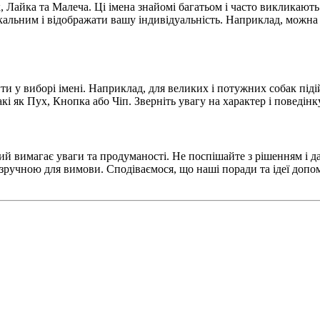
 Лайка та Малеча. Ці імена знайомі багатьом і часто викликают
ікальним і відображати вашу індивідуальність. Наприклад, можна
и у виборі імені. Наприклад, для великих і потужних собак підій
і як Пух, Кнопка або Чіп. Зверніть увагу на характер і поведінку
ий вимагає уваги та продуманості. Не поспішайте з рішенням і да
 зручною для вимови. Сподіваємося, що наші поради та ідеї доп