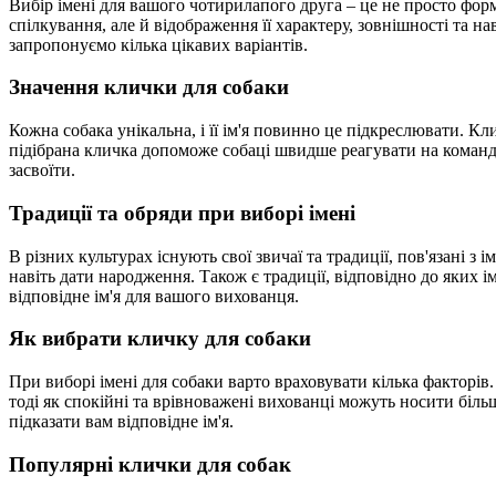
Вибір імені для вашого чотирилапого друга – це не просто фор
спілкування, але й відображення її характеру, зовнішності та на
запропонуємо кілька цікавих варіантів.
Значення клички для собаки
Кожна собака унікальна, і її ім'я повинно це підкреслювати. К
підібрана кличка допоможе собаці швидше реагувати на команди
засвоїти.
Традиції та обряди при виборі імені
В різних культурах існують свої звичаї та традиції, пов'язані з
навіть дати народження. Також є традиції, відповідно до яких
відповідне ім'я для вашого вихованця.
Як вибрати кличку для собаки
При виборі імені для собаки варто враховувати кілька факторів
тоді як спокійні та врівноважені вихованці можуть носити більш
підказати вам відповідне ім'я.
Популярні клички для собак