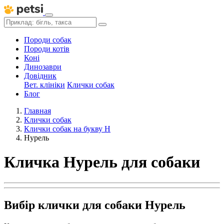
Породи собак
Породи котів
Коні
Динозаври
Довідник
Вет. клініки
Клички собак
Блог
Главная
Клички собак
Клички собак на букву Н
Нурель
Кличка Нурель для собаки
Вибір клички для собаки Нурель