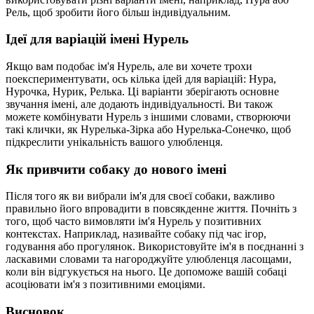
Рель, щоб зробити його більш індивідуальним.
Ідеї для варіацій імені Нурель
Якщо вам подобає ім'я Нурель, але ви хочете трохи
поекспериментувати, ось кілька ідей для варіацій: Нура,
Нурочка, Нурик, Релька. Ці варіанти зберігають основне
звучання імені, але додають індивідуальності. Ви також
можете комбінувати Нурель з іншими словами, створюючи
такі клички, як Нурелька-Зірка або Нурелька-Сонечко, щоб
підкреслити унікальність вашого улюбленця.
Як привчити собаку до нового імені
Після того як ви вибрали ім'я для своєї собаки, важливо
правильно його впровадити в повсякденне життя. Почніть з
того, щоб часто вимовляти ім'я Нурель у позитивних
контекстах. Наприклад, називайте собаку під час ігор,
годування або прогулянок. Використовуйте ім'я в поєднанні з
ласкавими словами та нагороджуйте улюбленця ласощами,
коли він відгукується на нього. Це допоможе вашій собаці
асоціювати ім'я з позитивними емоціями.
Висновок