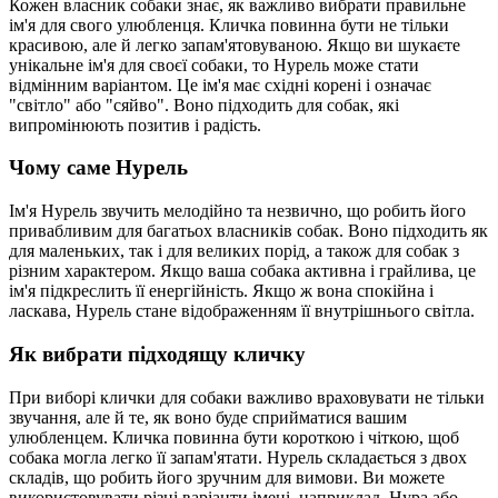
Кожен власник собаки знає, як важливо вибрати правильне
ім'я для свого улюбленця. Кличка повинна бути не тільки
красивою, але й легко запам'ятовуваною. Якщо ви шукаєте
унікальне ім'я для своєї собаки, то Нурель може стати
відмінним варіантом. Це ім'я має східні корені і означає
"світло" або "сяйво". Воно підходить для собак, які
випромінюють позитив і радість.
Чому саме Нурель
Ім'я Нурель звучить мелодійно та незвично, що робить його
привабливим для багатьох власників собак. Воно підходить як
для маленьких, так і для великих порід, а також для собак з
різним характером. Якщо ваша собака активна і грайлива, це
ім'я підкреслить її енергійність. Якщо ж вона спокійна і
ласкава, Нурель стане відображенням її внутрішнього світла.
Як вибрати підходящу кличку
При виборі клички для собаки важливо враховувати не тільки
звучання, але й те, як воно буде сприйматися вашим
улюбленцем. Кличка повинна бути короткою і чіткою, щоб
собака могла легко її запам'ятати. Нурель складається з двох
складів, що робить його зручним для вимови. Ви можете
використовувати різні варіанти імені, наприклад, Нура або