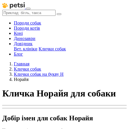
Породи собак
Породи котів
Коні
Динозаври
Довідник
Вет. клініки
Клички собак
Блог
Главная
Клички собак
Клички собак на букву Н
Норайя
Кличка Норайя для собаки
Добір імен для собак Норайя