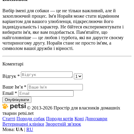
Вибір імені для собаки — це не тільки важливий, але й
захоплюючий процес. Ім'я Норайя може стати відмінним
варіантом для вашого улюбленця, підкреслюючи його
індивідуальність і характер. Не бійтеся експериментувати і
вибирати ім'я, яке вам подобається. Пам'ятайте, що
найголовніше — це любов і турбота, які ви даруєте своєму
чотириногому другу. Норайя стане не просто ім'ям, а
символом вашої дружби і вірності.
Коментарі
Відгук
*
Ваше Імʼя
*
Email
*
Опублікувати
© 2013-2026 Простір для власників домашніх
тварин petsi.net
Статті
Породи собак
Породи котів
Коні
Динозаври
Ветеринарні клініки
Зворотній зв'язок
Мова:
UA
|
RU