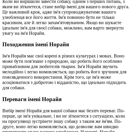
Коли ви вирішили завести собаку, одним з перших питань, з
яким ви зіткнетеся, стане вибір імені для вашого нового друга.
Це важливий крок, адже ім'я супроводжуватиме вашого
улюбленця все його життя. Ім'я повинно бути не тільки
красивим, але й легко запам'ятовуваним. Якщо ви шукаєте
ідеальне ім'я для своєї собаки, можливо, вам варто звернути
увагу на ім'я Норайя.
Походження імені Норайя
Ім'я Норайя має свої корені в різних культурах і мовах. Воно
може бути пов'язане з природою, що робить його особливо
привабливим для любителів тварин. Ім'я Норайя звучить
мелодійно і легко вимовляється, що робить його зручним для
повсякденного використання. Крім того, це ім'я може
асоціюватися з добротою і відданістю, що ідеально підходить
для собаки.
Переваги імені Норайя
Вибір імені Норайя для вашої собаки має безліч переваг. По-
перше, це ім'я унікальне, і ви не зіткнетеся з ситуацією, коли
на прогулянці зустрінете іншу собаку з таким же ім'ям. По-
друге, воно легко вимовляється, що дозволяє вам швидко
привернути увагу вашого улюбленця. Нарешті, Норайя