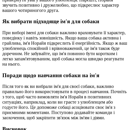
звучить позитивно і дружелюбно, що підкреслює характер
вашого чотириногого друга.
Як вибрати підходяще ім'я для собаки
При виборі імені для собаки важливо враховувати її характер,
поведінку і навіть зовнішність. Якщо ваша собака активна і
грайлива, ім'я Норайя підкреслить її енергійність. Якщо ж ваш
улюбленець спокійний і врівноважений, це ім'я також буде
доречним. Не забувайте, що ім'я повинно бути коротким і
легко запам'ятовуваним, щоб собака могла швидко реагувати
на нього.
Поради щодо навчання собаки на ім'я
Після того як ви вибрали ім'я для своєї собаки, важливо
правильно його використовувати в процесі навчання. Почніть
з того, щоб часто вимовляти ім'я Норайя в позитивних
ситуаціях, наприклад, коли ви граєте з улюбленцем або
годуєте його. Це допоможе собаці асоціювати своє ім'я з
приємними моментами. Поступово додавайте команди і
заохочення, щоб закріпити зв'язок між ім'ям і діями.
Висновок