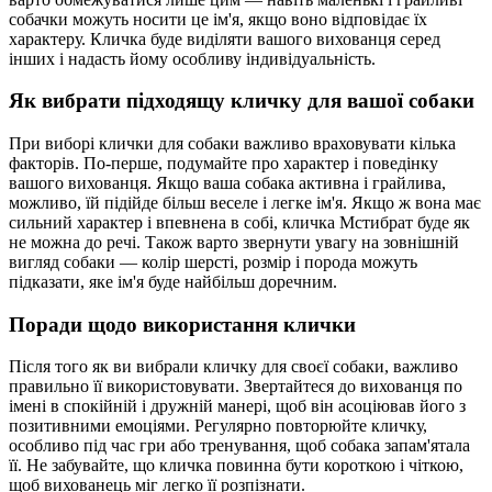
собачки можуть носити це ім'я, якщо воно відповідає їх
характеру. Кличка буде виділяти вашого вихованця серед
інших і надасть йому особливу індивідуальність.
Як вибрати підходящу кличку для вашої собаки
При виборі клички для собаки важливо враховувати кілька
факторів. По-перше, подумайте про характер і поведінку
вашого вихованця. Якщо ваша собака активна і грайлива,
можливо, їй підійде більш веселе і легке ім'я. Якщо ж вона має
сильний характер і впевнена в собі, кличка Мстибрат буде як
не можна до речі. Також варто звернути увагу на зовнішній
вигляд собаки — колір шерсті, розмір і порода можуть
підказати, яке ім'я буде найбільш доречним.
Поради щодо використання клички
Після того як ви вибрали кличку для своєї собаки, важливо
правильно її використовувати. Звертайтеся до вихованця по
імені в спокійній і дружній манері, щоб він асоціював його з
позитивними емоціями. Регулярно повторюйте кличку,
особливо під час гри або тренування, щоб собака запам'ятала
її. Не забувайте, що кличка повинна бути короткою і чіткою,
щоб вихованець міг легко її розпізнати.