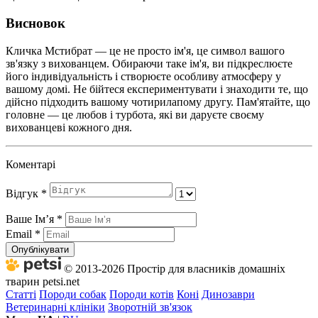
Висновок
Кличка Мстибрат — це не просто ім'я, це символ вашого
зв'язку з вихованцем. Обираючи таке ім'я, ви підкреслюєте
його індивідуальність і створюєте особливу атмосферу у
вашому домі. Не бійтеся експериментувати і знаходити те, що
дійсно підходить вашому чотирилапому другу. Пам'ятайте, що
головне — це любов і турбота, які ви даруєте своєму
вихованцеві кожного дня.
Коментарі
Відгук
*
Ваше Імʼя
*
Email
*
Опублікувати
© 2013-2026 Простір для власників домашніх
тварин petsi.net
Статті
Породи собак
Породи котів
Коні
Динозаври
Ветеринарні клініки
Зворотній зв'язок