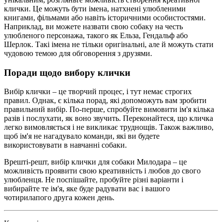
клички. Це можуть бути імена, натхнені улюбленими
книгами, фільмами або навіть історичними особистостями.
Наприклад, ви можете назвати свою собаку на честь
улюбленого персонажа, такого як Ельза, Гендальф або
Шерлок. Такі імена не тільки оригінальні, але й можуть стати
чудовою темою для обговорення з друзями.
Поради щодо вибору клички
Вибір клички – це творчий процес, і тут немає строгих
правил. Однак, є кілька порад, які допоможуть вам зробити
правильний вибір. По-перше, спробуйте вимовити ім'я кілька
разів і послухати, як воно звучить. Переконайтеся, що кличка
легко вимовляється і не викликає труднощів. Також важливо,
щоб ім'я не нагадувало команди, які ви будете
використовувати в навчанні собаки.
Врешті-решт, вибір клички для собаки Милодара – це
можливість проявити свою креативність і любов до свого
улюбленця. Не поспішайте, пробуйте різні варіанти і
вибирайте те ім'я, яке буде радувати вас і вашого
чотирилапого друга кожен день.