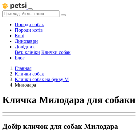
Породи собак
Породи котів
Коні
Динозаври
Довідник
Вет. клініки
Клички собак
Блог
Главная
Клички собак
Клички собак на букву М
Милодара
Кличка Милодара для собаки
Добір кличок для собак Милодара