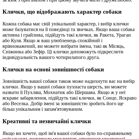
Клички, що відображають характер собаки
Кожна собака має свій унікальний характер, і вибір клички
може базуватися на її поведінці та звичках. Якщо ваша собака
активна і грайлива, підійдуть такі клички, як Ракета, Ураган
або Куля. Якщо ж ваш улюбленець спокійний і
врівноважений, ви можете вибрати імена, такі як Місяць,
Сніжинка або Зефір. Ці клички допоможуть підкреслити
індивідуальність вашого чотирилапого друга.
Клички на основі зовнішності собаки
Зовнішність вашої собаки також може надихнути вас на вибір
клички. Якщо у вашої собаки пухнаста шерсть, ви можете
назвати її Пухляш, Мохнатик або Шершава. Якщо ж у неї
яскраве забарвлення, підійдуть такі клички, як Сонце, Яскраво
або Веселка. Добір імені за зовнішністю зробить його ще
більш унікальним і запам'ятовуваним.
Креативні та незвичайні клички
Якщо ви хочете, щоб ім'я вашої собаки було по-справжньому
унікальним, розгляньте можливість створення креативної