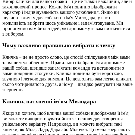
Вибір клички для вашої собаки – це не тільки важливий, але й
захоплюючий процес. Кожне ім'я повинно відображати
характер і індивідуальність вашого улюбленця. Якщо ви
шукаєте кличку для собаки на ім'я Милодара, у вас є
можливість вибрати щось унікальне і запам'ятовуване. Ми
пропонуємо вам безліч ідей, які допоможуть вам визначитися
з вибором.
Чому важливо правильно вибрати кличку
Кличка – це не просто слово, це спосіб спілкування між вами
та вашим улюбленцем. Правильно підібране ім'я допоможе
вашій собаці швидше запам'ятати команди та встановити з
вами довірливі стосунки. Кличка повинна бути короткою,
звучною і легкою для вимови. Це дозволить вам легко кликати
свого чотирилапого друга, а йому – швидко реагувати на ваше
звернення.
Клички, натхненні ім'ям Милодара
Якщо ви хочете, щоб кличка вашої собаки відображала її ім'я,
ви можете використовувати його як основу для створення
унікального варіанту. Наприклад, ви можете вибрати такі
клички, як Міла, Лада, Дара або Мілочка. Ці імена зберігають
зв'язок з оригіналом і при цьому звучать мило і дружелюбно.