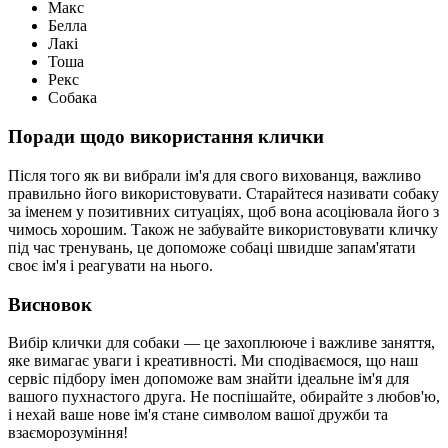
Макс
Белла
Лакі
Тоша
Рекс
Собака
Поради щодо використання клички
Після того як ви вибрали ім'я для свого вихованця, важливо
правильно його використовувати. Старайтеся називати собаку
за іменем у позитивних ситуаціях, щоб вона асоціювала його з
чимось хорошим. Також не забувайте використовувати кличку
під час тренувань, це допоможе собаці швидше запам'ятати
своє ім'я і реагувати на нього.
Висновок
Вибір клички для собаки — це захоплююче і важливе заняття,
яке вимагає уваги і креативності. Ми сподіваємося, що наш
сервіс підбору імен допоможе вам знайти ідеальне ім'я для
вашого пухнастого друга. Не поспішайте, обирайте з любов'ю,
і нехай ваше нове ім'я стане символом вашої дружби та
взаєморозуміння!