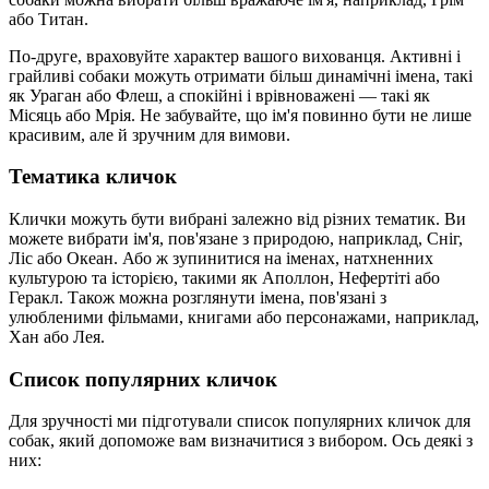
або Титан.
По-друге, враховуйте характер вашого вихованця. Активні і
грайливі собаки можуть отримати більш динамічні імена, такі
як Ураган або Флеш, а спокійні і врівноважені — такі як
Місяць або Мрія. Не забувайте, що ім'я повинно бути не лише
красивим, але й зручним для вимови.
Тематика кличок
Клички можуть бути вибрані залежно від різних тематик. Ви
можете вибрати ім'я, пов'язане з природою, наприклад, Сніг,
Ліс або Океан. Або ж зупинитися на іменах, натхненних
культурою та історією, такими як Аполлон, Нефертіті або
Геракл. Також можна розглянути імена, пов'язані з
улюбленими фільмами, книгами або персонажами, наприклад,
Хан або Лея.
Список популярних кличок
Для зручності ми підготували список популярних кличок для
собак, який допоможе вам визначитися з вибором. Ось деякі з
них: