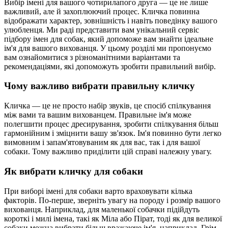
Вибір імені для вашого чотирилапого друга — це не лише
важливий, але й захоплюючий процес. Кличка повинна
відображати характер, зовнішність і навіть поведінку вашого
улюбленця. Ми раді представити вам унікальний сервіс
підбору імен для собак, який допоможе вам знайти ідеальне
ім'я для вашого вихованця. У цьому розділі ми пропонуємо
вам ознайомитися з різноманітними варіантами та
рекомендаціями, які допоможуть зробити правильний вибір.
Чому важливо вибрати правильну кличку
Кличка — це не просто набір звуків, це спосіб спілкування
між вами та вашим вихованцем. Правильне ім'я може
полегшити процес дресирування, зробити спілкування більш
гармонійним і зміцнити вашу зв'язок. Ім'я повинно бути легко
вимовним і запам'ятовуваним як для вас, так і для вашої
собаки. Тому важливо приділити цій справі належну увагу.
Як вибрати кличку для собаки
При виборі імені для собаки варто враховувати кілька
факторів. По-перше, зверніть увагу на породу і розмір вашого
вихованця. Наприклад, для маленької собачки підійдуть
короткі і милі імена, такі як Міла або Пірат, тоді як для великої
собаки можна вибрати більш вражаюче ім'я, наприклад, Грім