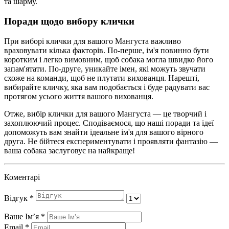
та шарму.
Поради щодо вибору клички
При виборі клички для вашого Мангуста важливо
враховувати кілька факторів. По-перше, ім'я повинно бути
коротким і легко вимовним, щоб собака могла швидко його
запам'ятати. По-друге, уникайте імен, які можуть звучати
схоже на команди, щоб не плутати вихованця. Нарешті,
вибирайте кличку, яка вам подобається і буде радувати вас
протягом усього життя вашого вихованця.
Отже, вибір клички для вашого Мангуста — це творчий і
захоплюючий процес. Сподіваємося, що наші поради та ідеї
допоможуть вам знайти ідеальне ім'я для вашого вірного
друга. Не бійтеся експериментувати і проявляти фантазію —
ваша собака заслуговує на найкраще!
Коментарі
Відгук
*
Ваше Імʼя
*
Email
*