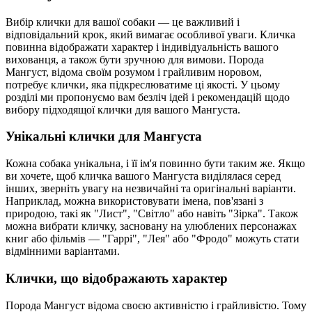
Вибір клички для вашої собаки — це важливий і
відповідальний крок, який вимагає особливої уваги. Кличка
повинна відображати характер і індивідуальність вашого
вихованця, а також бути зручною для вимови. Порода
Мангуст, відома своїм розумом і грайливим норовом,
потребує клички, яка підкреслюватиме ці якості. У цьому
розділі ми пропонуємо вам безліч ідей і рекомендацій щодо
вибору підходящої клички для вашого Мангуста.
Унікальні клички для Мангуста
Кожна собака унікальна, і її ім'я повинно бути таким же. Якщо
ви хочете, щоб кличка вашого Мангуста виділялася серед
інших, зверніть увагу на незвичайні та оригінальні варіанти.
Наприклад, можна використовувати імена, пов'язані з
природою, такі як "Лист", "Світло" або навіть "Зірка". Також
можна вибрати кличку, засновану на улюблених персонажах
книг або фільмів — "Гаррі", "Лея" або "Фродо" можуть стати
відмінними варіантами.
Клички, що відображають характер
Порода Мангуст відома своєю активністю і грайливістю. Тому