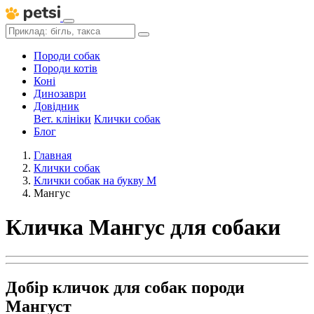
Породи собак
Породи котів
Коні
Динозаври
Довідник
Вет. клініки
Клички собак
Блог
Главная
Клички собак
Клички собак на букву М
Мангус
Кличка Мангус для собаки
Добір кличок для собак породи
Мангуст