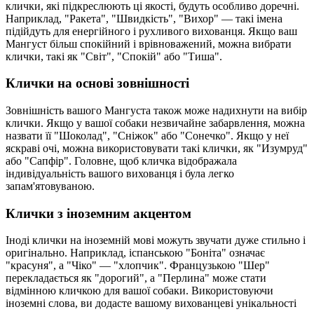
клички, які підкреслюють ці якості, будуть особливо доречні.
Наприклад, "Ракета", "Швидкість", "Вихор" — такі імена
підійдуть для енергійного і рухливого вихованця. Якщо ваш
Мангуст більш спокійний і врівноважений, можна вибрати
клички, такі як "Світ", "Спокій" або "Тиша".
Клички на основі зовнішності
Зовнішність вашого Мангуста також може надихнути на вибір
клички. Якщо у вашої собаки незвичайне забарвлення, можна
назвати її "Шоколад", "Сніжок" або "Сонечко". Якщо у неї
яскраві очі, можна використовувати такі клички, як "Изумруд"
або "Сапфір". Головне, щоб кличка відображала
індивідуальність вашого вихованця і була легко
запам'ятовуваною.
Клички з іноземним акцентом
Іноді клички на іноземній мові можуть звучати дуже стильно і
оригінально. Наприклад, іспанською "Боніта" означає
"красуня", а "Чіко" — "хлопчик". Французькою "Шер"
перекладається як "дорогий", а "Перлина" може стати
відмінною кличкою для вашої собаки. Використовуючи
іноземні слова, ви додасте вашому вихованцеві унікальності