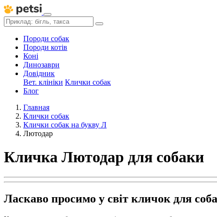
Породи собак
Породи котів
Коні
Динозаври
Довідник
Вет. клініки
Клички собак
Блог
Главная
Клички собак
Клички собак на букву Л
Лютодар
Кличка Лютодар для собаки
Ласкаво просимо у світ кличок для соб