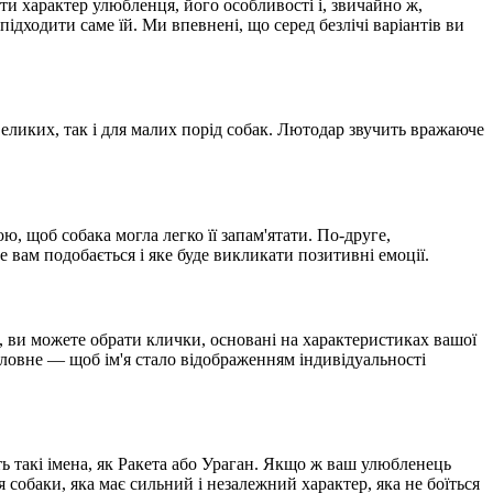
и характер улюбленця, його особливості і, звичайно ж,
ідходити саме їй. Ми впевнені, що серед безлічі варіантів ви
 великих, так і для малих порід собак. Лютодар звучить вражаюче
, щоб собака могла легко її запам'ятати. По-друге,
е вам подобається і яке буде викликати позитивні емоції.
, ви можете обрати клички, основані на характеристиках вашої
Головне — щоб ім'я стало відображенням індивідуальності
ть такі імена, як Ракета або Ураган. Якщо ж ваш улюбленець
собаки, яка має сильний і незалежний характер, яка не боїться