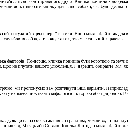
е ім'я для свого чотирилапого друга. Кличка повинна відображат
жливість підібрати кличку для вашої собаки, яка буде ідеально п
в собі потужний заряд енергії та сили. Воно може підійти як для
і службових собак, а також для тих, хто має сильний характер.
ка факторів. По-перше, кличка повинна бути короткою та звучною
 щоб не плутати вашого улюбленця. І, нарешті, обирайте ім'я, як
отрібно, ми пропонуємо вам розглянути інші варіанти. Наприклад
увагу на імена, пов'язані з міфологією, історією або природою. 
иклад, якщо ваша собака активна і грайлива, можливо, їй підійду
 наприклад, Місяць або Сніжок. Кличка Лютодар може підійти для 