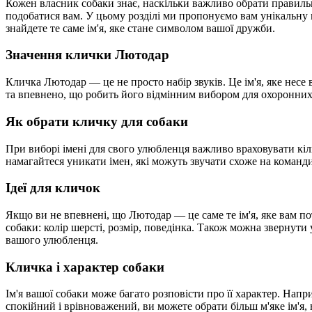
Кожен власник собаки знає, наскільки важливо обрати правильн
подобатися вам. У цьому розділі ми пропонуємо вам унікальну мо
знайдете те саме ім'я, яке стане символом вашої дружби.
Значення клички Лютодар
Кличка Лютодар — це не просто набір звуків. Це ім'я, яке несе 
та впевнено, що робить його відмінним вибором для охоронних 
Як обрати кличку для собаки
При виборі імені для свого улюбленця важливо враховувати кіль
намагайтеся уникати імен, які можуть звучати схоже на команди,
Ідеї для кличок
Якщо ви не впевнені, що Лютодар — це саме те ім'я, яке вам п
собаки: колір шерсті, розмір, поведінка. Також можна звернути 
вашого улюбленця.
Кличка і характер собаки
Ім'я вашої собаки може багато розповісти про її характер. Напр
спокійний і врівноважений, ви можете обрати більш м'яке ім'я,