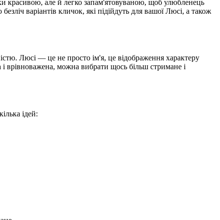
ки красивою, але й легко запам'ятовуваною, щоб улюбленець
безліч варіантів кличок, які підійдуть для вашої Люсі, а також
ністю. Люсі — це не просто ім'я, це відображення характеру
на і врівноважена, можна вибрати щось більш стримане і
ілька ідей: