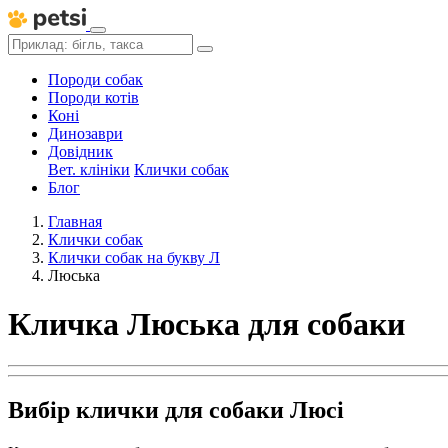
Породи собак
Породи котів
Коні
Динозаври
Довідник
Вет. клініки
Клички собак
Блог
Главная
Клички собак
Клички собак на букву Л
Люська
Кличка Люська для собаки
Вибір клички для собаки Люсі