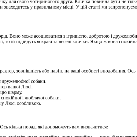
чку для свого чотириногого друга. Кличка повинна бути не тіль
ви знаходитесь у правильному місці. У цій статті ми запропонуємо 
 порід. Воно може асоціюватися з ігривістю, добротою і дружелюб
ї, то їй підійдуть яскраві та веселі клички. Якщо ж вона спокій
актер, зовнішність або навіть на ваші особисті вподобання. Ось к
ля дружелюбної собаки.
тер вашої Люсі.
нцю шарму.
 спокійної і люблячої собаки.
ашу Люсі особливою.
Ось кілька порад, які допоможуть вам визначитися: