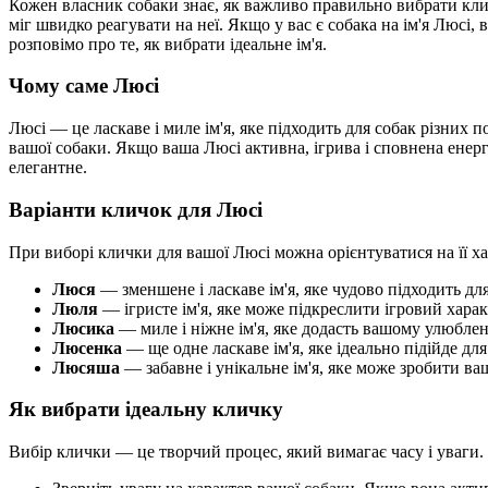
Кожен власник собаки знає, як важливо правильно вибрати кли
міг швидко реагувати на неї. Якщо у вас є собака на ім'я Люсі, 
розповімо про те, як вибрати ідеальне ім'я.
Чому саме Люсі
Люсі — це ласкаве і миле ім'я, яке підходить для собак різних
вашої собаки. Якщо ваша Люсі активна, ігрива і сповнена енергі
елегантне.
Варіанти кличок для Люсі
При виборі клички для вашої Люсі можна орієнтуватися на її хар
Люся
— зменшене і ласкаве ім'я, яке чудово підходить д
Люля
— ігристе ім'я, яке може підкреслити ігровий харак
Люсика
— миле і ніжне ім'я, яке додасть вашому улюбле
Люсенка
— ще одне ласкаве ім'я, яке ідеально підійде для
Люсяша
— забавне і унікальне ім'я, яке може зробити в
Як вибрати ідеальну кличку
Вибір клички — це творчий процес, який вимагає часу і уваги. 