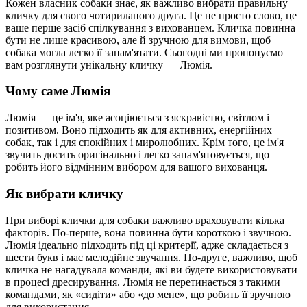
Кожен власник собаки знає, як важливо вибрати правильну
кличку для свого чотирилапого друга. Це не просто слово, це
ваше перше засіб спілкування з вихованцем. Кличка повинна
бути не лише красивою, але й зручною для вимови, щоб
собака могла легко її запам'ятати. Сьогодні ми пропонуємо
вам розглянути унікальну кличку — Люмія.
Чому саме Люмія
Люмія — це ім'я, яке асоціюється з яскравістю, світлом і
позитивом. Воно підходить як для активних, енергійних
собак, так і для спокійних і миролюбних. Крім того, це ім'я
звучить досить оригінально і легко запам'ятовується, що
робить його відмінним вибором для вашого вихованця.
Як вибрати кличку
При виборі клички для собаки важливо враховувати кілька
факторів. По-перше, вона повинна бути короткою і звучною.
Люмія ідеально підходить під ці критерії, адже складається з
шести букв і має мелодійне звучання. По-друге, важливо, щоб
кличка не нагадувала команди, які ви будете використовувати
в процесі дресирування. Люмія не перетинається з такими
командами, як «сидіти» або «до мене», що робить її зручною
для використання.