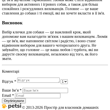
вибором для активних і ігривих собак, а також для більш
спокійних і розсудливих вихованців. Головне — це ваше
ставлення до собаки і ті емоції, які ви хочете вкласти в її ім'я.
Висновок
Вибір клички для собаки — це важливий крок, який
допоможе вам налагодити зв'язок з вашим вихованцем. Люмія
— це ім'я, яке наповнене світлом і радістю, і воно стане
відмінним вибором для вашого чотирилапого друга. Не
забувайте, що головне — це ваша любов і турбота, які ви
даруєте своєму вихованцеві, незалежно від того, як його
звати.
Коментарі
Відгук
*
Ваше Імʼя
*
Email
*
Опублікувати
© 2013-2026 Простір для власників домашніх