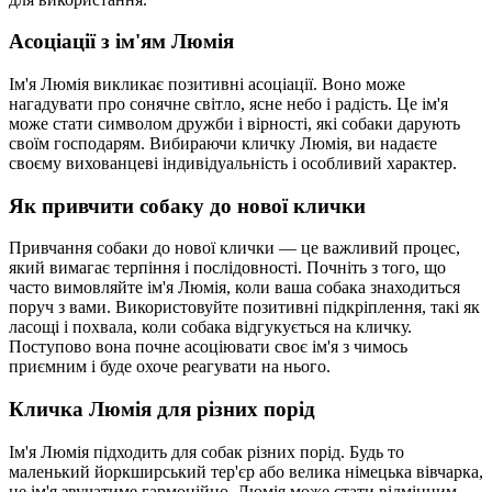
Асоціації з ім'ям Люмія
Ім'я Люмія викликає позитивні асоціації. Воно може
нагадувати про сонячне світло, ясне небо і радість. Це ім'я
може стати символом дружби і вірності, які собаки дарують
своїм господарям. Вибираючи кличку Люмія, ви надаєте
своєму вихованцеві індивідуальність і особливий характер.
Як привчити собаку до нової клички
Привчання собаки до нової клички — це важливий процес,
який вимагає терпіння і послідовності. Почніть з того, що
часто вимовляйте ім'я Люмія, коли ваша собака знаходиться
поруч з вами. Використовуйте позитивні підкріплення, такі як
ласощі і похвала, коли собака відгукується на кличку.
Поступово вона почне асоціювати своє ім'я з чимось
приємним і буде охоче реагувати на нього.
Кличка Люмія для різних порід
Ім'я Люмія підходить для собак різних порід. Будь то
маленький йоркширський тер'єр або велика німецька вівчарка,
це ім'я звучатиме гармонійно. Люмія може стати відмінним