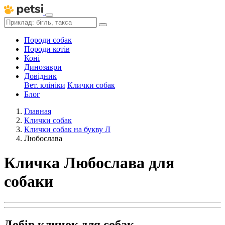
Породи собак
Породи котів
Коні
Динозаври
Довідник
Вет. клініки
Клички собак
Блог
Главная
Клички собак
Клички собак на букву Л
Любослава
Кличка Любослава для
собаки
Добір кличок для собак