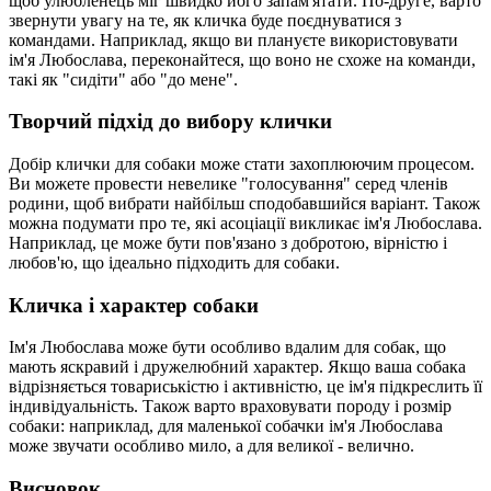
щоб улюбленець міг швидко його запам'ятати. По-друге, варто
звернути увагу на те, як кличка буде поєднуватися з
командами. Наприклад, якщо ви плануєте використовувати
ім'я Любослава, переконайтеся, що воно не схоже на команди,
такі як "сидіти" або "до мене".
Творчий підхід до вибору клички
Добір клички для собаки може стати захоплюючим процесом.
Ви можете провести невелике "голосування" серед членів
родини, щоб вибрати найбільш сподобавшийся варіант. Також
можна подумати про те, які асоціації викликає ім'я Любослава.
Наприклад, це може бути пов'язано з добротою, вірністю і
любов'ю, що ідеально підходить для собаки.
Кличка і характер собаки
Ім'я Любослава може бути особливо вдалим для собак, що
мають яскравий і дружелюбний характер. Якщо ваша собака
відрізняється товариськістю і активністю, це ім'я підкреслить її
індивідуальність. Також варто враховувати породу і розмір
собаки: наприклад, для маленької собачки ім'я Любослава
може звучати особливо мило, а для великої - велично.
Висновок