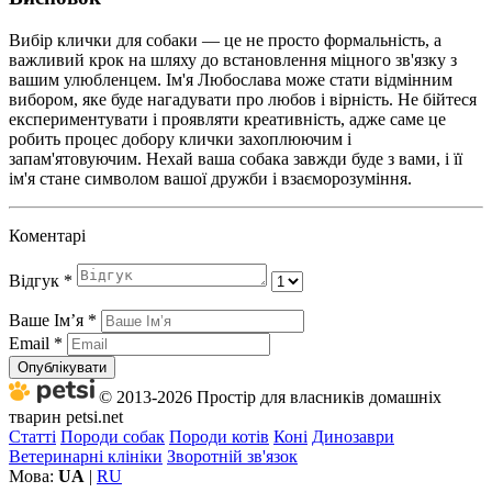
Вибір клички для собаки — це не просто формальність, а
важливий крок на шляху до встановлення міцного зв'язку з
вашим улюбленцем. Ім'я Любослава може стати відмінним
вибором, яке буде нагадувати про любов і вірність. Не бійтеся
експериментувати і проявляти креативність, адже саме це
робить процес добору клички захоплюючим і
запам'ятовуючим. Нехай ваша собака завжди буде з вами, і її
ім'я стане символом вашої дружби і взаєморозуміння.
Коментарі
Відгук
*
Ваше Імʼя
*
Email
*
Опублікувати
© 2013-2026 Простір для власників домашніх
тварин petsi.net
Статті
Породи собак
Породи котів
Коні
Динозаври
Ветеринарні клініки
Зворотній зв'язок
Мова:
UA
|
RU