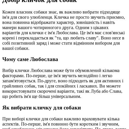
Кожен власник собаки знає, як важливо вибрати підходяще
ім'я для свого улюбленця. Кличка не просто звучить приємно,
вона повинна відображати характер, зовнішність і навіть
манери вашого чотириногого друга. Одним з цікавих
варіантів для клички є ім'я Любослава. Це ім'я має слов'янські
корені і перекладається як "та, що любить славу". Воно несе в
собі позитивний заряд і може стати відмінним вибором для
вашої собаки.
Чому саме Любослава
Вибір клички Любослава може бути обумовлений кількома
факторами. По-перше, це ім'я звучить мелодійно і легко
запам'ятовується. По-друге, воно підходить як для активних і
грайливих собак, так і для спокійних і ласкавих. Ви можете
використовувати скорочені варіанти, такі як Луба або Слава,
що робить ім'я ще більш універсальним.
Як вибрати кличку для собаки
При виборі клички для собаки важливо враховувати кілька
аспектів. По-перше, ім'я повинно бути коротким і звучним,