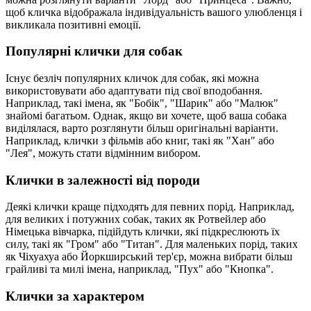
щоб кличка відображала індивідуальність вашого улюбленця і
викликала позитивні емоції.
Популярні клички для собак
Існує безліч популярних кличок для собак, які можна
використовувати або адаптувати під свої вподобання.
Наприклад, такі імена, як "Бобік", "Шарик" або "Малюк"
знайомі багатьом. Однак, якщо ви хочете, щоб ваша собака
виділялася, варто розглянути більш оригінальні варіанти.
Наприклад, клички з фільмів або книг, такі як "Хан" або
"Лея", можуть стати відмінним вибором.
Клички в залежності від породи
Деякі клички краще підходять для певних порід. Наприклад,
для великих і потужних собак, таких як Ротвейлер або
Німецька вівчарка, підійдуть клички, які підкреслюють їх
силу, такі як "Гром" або "Титан". Для маленьких порід, таких
як Чіхуахуа або Йоркширський тер'єр, можна вибрати більш
грайливі та милі імена, наприклад, "Пух" або "Кнопка".
Клички за характером