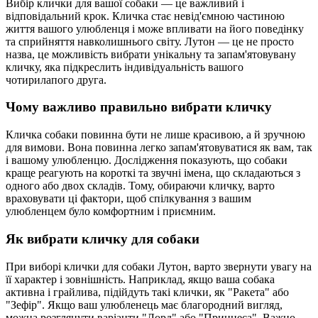
Вибір клички для вашої собаки — це важливий і
відповідальний крок. Кличка стає невід'ємною частиною
життя вашого улюбленця і може впливати на його поведінку
та сприйняття навколишнього світу. Лутон — це не просто
назва, це можливість вибрати унікальну та запам'ятовувану
кличку, яка підкреслить індивідуальність вашого
чотирилапого друга.
Чому важливо правильно вибрати кличку
Кличка собаки повинна бути не лише красивою, а й зручною
для вимови. Вона повинна легко запам'ятовуватися як вам, так
і вашому улюбленцю. Дослідження показують, що собаки
краще реагують на короткі та звучні імена, що складаються з
одного або двох складів. Тому, обираючи кличку, варто
враховувати ці фактори, щоб спілкування з вашим
улюбленцем було комфортним і приємним.
Як вибрати кличку для собаки
При виборі клички для собаки Лутон, варто звернути увагу на
її характер і зовнішність. Наприклад, якщо ваша собака
активна і грайлива, підійдуть такі клички, як "Ракета" або
"Зефір". Якщо ваш улюбленець має благородний вигляд,
можна розглянути варіанти "Лорд" або "Принцеса". Важно,