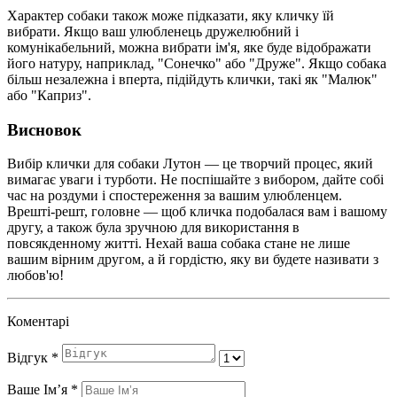
Характер собаки також може підказати, яку кличку їй
вибрати. Якщо ваш улюбленець дружелюбний і
комунікабельний, можна вибрати ім'я, яке буде відображати
його натуру, наприклад, "Сонечко" або "Друже". Якщо собака
більш незалежна і вперта, підійдуть клички, такі як "Малюк"
або "Каприз".
Висновок
Вибір клички для собаки Лутон — це творчий процес, який
вимагає уваги і турботи. Не поспішайте з вибором, дайте собі
час на роздуми і спостереження за вашим улюбленцем.
Врешті-решт, головне — щоб кличка подобалася вам і вашому
другу, а також була зручною для використання в
повсякденному житті. Нехай ваша собака стане не лише
вашим вірним другом, а й гордістю, яку ви будете називати з
любов'ю!
Коментарі
Відгук
*
Ваше Імʼя
*