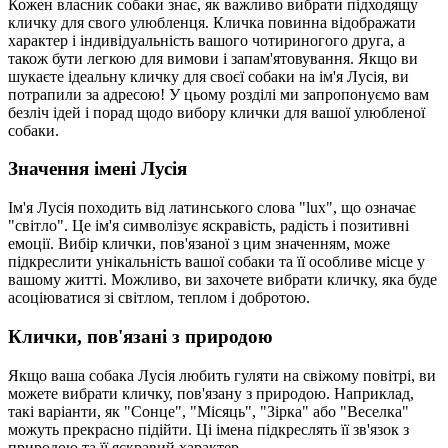
Кожен власник собаки знає, як важливо вибрати підходящу
кличку для свого улюбленця. Кличка повинна відображати
характер і індивідуальність вашого чотириногого друга, а
також бути легкою для вимови і запам'ятовування. Якщо ви
шукаєте ідеальну кличку для своєї собаки на ім'я Лусія, ви
потрапили за адресою! У цьому розділі ми запропонуємо вам
безліч ідей і порад щодо вибору клички для вашої улюбленої
собаки.
Значення імені Лусія
Ім'я Лусія походить від латинського слова "lux", що означає
"світло". Це ім'я символізує яскравість, радість і позитивні
емоції. Вибір клички, пов'язаної з цим значенням, може
підкреслити унікальність вашої собаки та її особливе місце у
вашому житті. Можливо, ви захочете вибрати кличку, яка буде
асоціюватися зі світлом, теплом і добротою.
Клички, пов'язані з природою
Якщо ваша собака Лусія любить гуляти на свіжому повітрі, ви
можете вибрати кличку, пов'язану з природою. Наприклад,
такі варіанти, як "Сонце", "Місяць", "Зірка" або "Веселка"
можуть прекрасно підійти. Ці імена підкреслять її зв'язок з
природою та її яскравий характер.