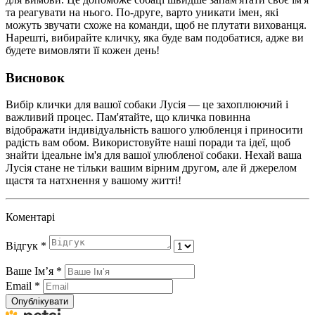
та реагувати на нього. По-друге, варто уникати імен, які
можуть звучати схоже на команди, щоб не плутати вихованця.
Нарешті, вибирайте кличку, яка буде вам подобатися, адже ви
будете вимовляти її кожен день!
Висновок
Вибір клички для вашої собаки Лусія — це захоплюючий і
важливий процес. Пам'ятайте, що кличка повинна
відображати індивідуальність вашого улюбленця і приносити
радість вам обом. Використовуйте наші поради та ідеї, щоб
знайти ідеальне ім'я для вашої улюбленої собаки. Нехай ваша
Лусія стане не тільки вашим вірним другом, але й джерелом
щастя та натхнення у вашому житті!
Коментарі
Відгук
*
Ваше Імʼя
*
Email
*
Опублікувати