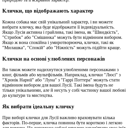
Клички, що відображають характер
Кожна собака має свій унікальний характер, і ви можете
вибрати кличку, яка буде відображати її індивідуальність.
Якщо Лусія активна і грайлива, такі імена, як "Швидкість",
"Стрибок" або "Смішинка" можуть бути відмінним вибором.
Якщо ж вона спокійна і умиротворююча, клички, такі як
"Милашка", "Спокій" або "Ніжність" можуть підійти краще.
Клички на основі улюблених персонажів
Ви також можете надихнутися улюбленими персонажами з
книг, фільмів або мультфільмів. Наприклад, клички "Люсі" з
"Хронік Нарнії" або "Луна" з "Гаррі Поттера" можуть стати
відмінним вибором для вашої Лусії. Такі імена будуть не
тільки унікальними, але й несуть у собі частинку вашої любові
до культури та мистецтва.
Як вибрати ідеальну кличку
При виборі клички для Лусії важливо враховувати кілька
факторів. По-перше, кличка повинна бути короткою і легкою
для вимови. Це допоможе собаці швидше запам'ятати своє ім'я