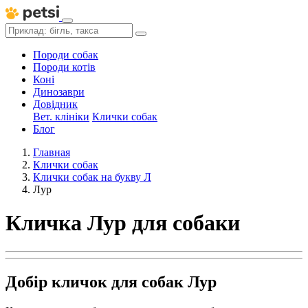
Породи собак
Породи котів
Коні
Динозаври
Довідник
Вет. клініки
Клички собак
Блог
Главная
Клички собак
Клички собак на букву Л
Лур
Кличка Лур для собаки
Добір кличок для собак Лур