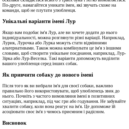
По-друге, намагайтеся уникати імен, які звучать схоже на
команди, щоб не плутати улюбленця.
Унікальні варіанти імені Лур
Якщо вам подобає ім'я Лур, але ви хочете додати до нього
індивідуальності, можна розглянути різні варіації. Наприклад,
Лурик, Лурочка або Лурка можуть стати відмінними
альтернативами. Також можна комбінувати це ім'я з іншими
словами, щоб створити унікальне поєднання, наприклад, Лур-
Зірка або Лур-Веселка. Такі варіанти допоможуть виділити
вашого улюбленця серед інших собак.
Як привчити собаку до нового імені
Після того як ви вибрали ім'я для своєї собаки, важливо
правильно його використовувати, щоб улюбленець звик до
нього. Почніть з частого вимовляння імені в позитивних
ситуаціях, наприклад, під час гри або годування. Не забувайте
хвалити собаку, коли вона реагує на ім'я. Це допоможе їй
асоціювати своє ім'я з чимось приємним і радісним.
Висновок