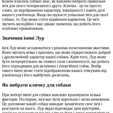
Кожен власник собаки знає, як важливо вибрати правильне
ім'я для свого чотирилапого друга. Кличка - це не просто
слово, це відображення характеру, зовнішності і навіть долі
вашого улюбленця. Якщо ви шукаєте унікальне ім'я для своєї
собаки, то Лур може стати відмінним варіантом. Це ім'я
звучить мелодійно і має цікаве значення, що робить його
особливо привабливим.
Значення імені Лур
Ім'я Лур може асоціюватися з різними позитивними якостями.
Воно звучить м'яко і приємно, що може підкреслювати добрий
і дружелюбний характер вашої собаки. Крім того, Лур може
бути інтерпретовано як символ сили і впевненості, що робить
його підходящим для активних і енергійних собак. Вибір
такого імені може стати відображенням ваших очікувань від
улюбленця і його майбутніх досягнень.
Як вибрати кличку для собаки
При виборі імені для собаки важливо враховувати кілька
факторів. По-перше, ім'я має бути коротким і легко вимовним.
Це допоможе вашій собаці швидше запам'ятати своє ім'я і
реагувати на нього. Лур якраз відповідає цим критеріям,
оскільки складається всього з трьох букв і легко вимовляється.