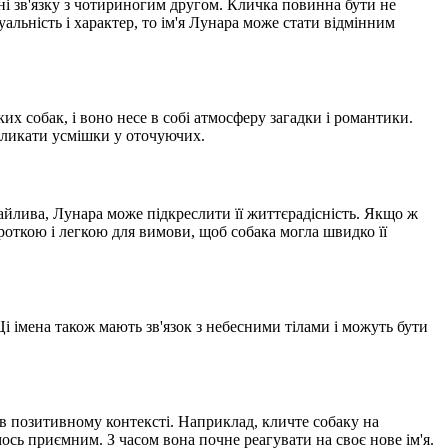
і зв'язку з чотириногим другом. Кличка повинна бути не
уальність і характер, то ім'я Лунара може стати відмінним
ких собак, і воно несе в собі атмосферу загадки і романтики.
икликати усмішки у оточуючих.
райлива, Лунара може підкреслити її життєрадісність. Якщо ж
ороткою і легкою для вимови, щоб собака могла швидко її
 Ці імена також мають зв'язок з небесними тілами і можуть бути
 в позитивному контексті. Наприклад, кличте собаку на
ось приємним. З часом вона почне реагувати на своє нове ім'я.