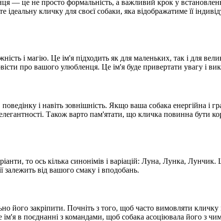
нця — це не просто формальність, а важливий крок у встановленн
 ідеальну кличку для своєї собаки, яка відображатиме її індивід
жність і магію. Це ім'я підходить як для маленьких, так і для вели
овісти про вашого улюбленця. Це ім'я буде привертати увагу і в
 поведінку і навіть зовнішність. Якщо ваша собака енергійна і г
та елегантності. Також варто пам'ятати, що кличка повинна бути к
ріанти, то ось кілька синонімів і варіацій: Луна, Лунка, Лунчик.
ії залежить від вашого смаку і вподобань.
льно його закріпити. Почніть з того, щоб часто вимовляти кличку
 ім'я в поєднанні з командами, щоб собака асоціювала його з чим