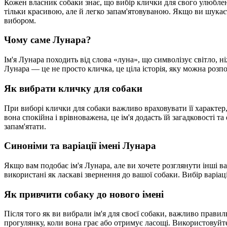
Кожен власник собаки знає, що вибір клички для свого улюбле
тільки красивою, але й легко запам'ятовуваною. Якщо ви шукаєте
вибором.
Чому саме Лунара?
Ім'я Лунара походить від слова «луна», що символізує світло, ні
Лунара — це не просто кличка, це ціла історія, яку можна розп
Як вибрати кличку для собаки
При виборі клички для собаки важливо враховувати її характер,
вона спокійна і врівноважена, це ім'я додасть їй загадковості 
запам'ятати.
Синоніми та варіації імені Лунара
Якщо вам подобає ім'я Лунара, але ви хочете розглянути інші ва
використані як ласкаві звернення до вашої собаки. Вибір варіац
Як привчити собаку до нового імені
Після того як ви вибрали ім'я для своєї собаки, важливо прави
прогулянку, коли вона грає або отримує ласощі. Використовуйте