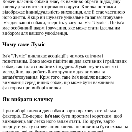
Кожен власник собаки знає, як важливо обрати підходящу
кличку для свого чотирилапого друга. Кличка не тільки
відображає індивідуальність вихованця, але й стає частиною
його життя. Якщо ви шукаєте унікальне та запам'ятовуване
ім'я для вашої собаки, зверніть увагу на ім'я "Луміс". Це ім'я
має особливий шарм і звучання, яке може стати ідеальним
вибором для вашого улюбленця.
Чому саме Луміс
Ім'я "Луміс" викликає асоціації з чимось світлим і
позитивним. Воно може підійти як для активних і грайливих
собак, так і для спокійних і мудрих. Луміс звучить легко і
мелодійно, що робить його зручним для вимови та
запам'ятовування. Крім того, таке ім'я виділяє вашого
вихованця серед інших собак, що може бути важливим
фактором при виборі клички.
Як вибрати кличку
При виборі клички для собаки варто враховувати кілька
факторів. По-перше, ім'я має бути простим і коротким, щоб
вихованець міг легко його запам'ятати. По-друге, варто
звернути увагу на звучання: кличка не повинна бути схожа на
команди, які ви будете використовувати в процесі