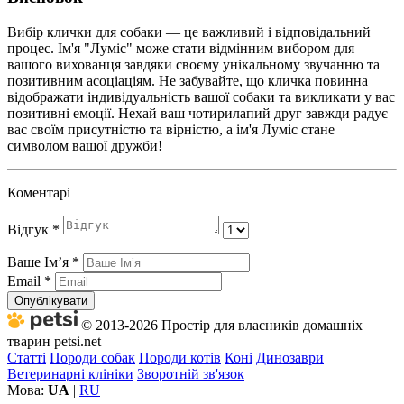
Вибір клички для собаки — це важливий і відповідальний
процес. Ім'я "Луміс" може стати відмінним вибором для
вашого вихованця завдяки своєму унікальному звучанню та
позитивним асоціаціям. Не забувайте, що кличка повинна
відображати індивідуальність вашої собаки та викликати у вас
позитивні емоції. Нехай ваш чотирилапий друг завжди радує
вас своїм присутністю та вірністю, а ім'я Луміс стане
символом вашої дружби!
Коментарі
Відгук
*
Ваше Імʼя
*
Email
*
Опублікувати
© 2013-2026 Простір для власників домашніх
тварин petsi.net
Статті
Породи собак
Породи котів
Коні
Динозаври
Ветеринарні клініки
Зворотній зв'язок
Мова:
UA
|
RU