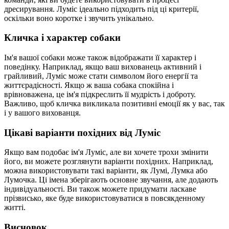
дресирування. Луміс ідеально підходить під ці критерії,
оскільки воно коротке і звучить унікально.
Кличка і характер собаки
Ім'я вашої собаки може також відображати її характер і
поведінку. Наприклад, якщо ваш вихованець активний і
грайливий, Луміс може стати символом його енергії та
життєрадісності. Якщо ж ваша собака спокійна і
врівноважена, це ім'я підкреслить її мудрість і доброту.
Важливо, щоб кличка викликала позитивні емоції як у вас, так
і у вашого вихованця.
Цікаві варіанти похідних від Луміс
Якщо вам подобає ім'я Луміс, але ви хочете трохи змінити
його, ви можете розглянути варіанти похідних. Наприклад,
можна використовувати такі варіанти, як Лумі, Лумка або
Лумочка. Ці імена зберігають основне звучання, але додають
індивідуальності. Ви також можете придумати ласкаве
прізвисько, яке буде використовуватися в повсякденному
житті.
Висновок