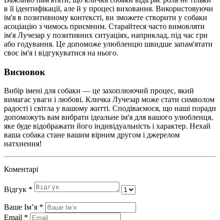
в її ідентифікації, але й у процесі виховання. Використовуючи
ім'я в позитивному контексті, ви зможете створити у собаки
асоціацію з чимось приємним. Старайтеся часто вимовляти
ім'я Лучезар у позитивних ситуаціях, наприклад, під час гри
або годування. Це допоможе улюбленцю швидше запам'ятати
своє ім'я і відгукуватися на нього.
Висновок
Вибір імені для собаки — це захоплюючий процес, який
вимагає уваги і любові. Кличка Лучезар може стати символом
радості і світла у вашому житті. Сподіваємося, що наші поради
допоможуть вам вибрати ідеальне ім'я для вашого улюбленця,
яке буде відображати його індивідуальність і характер. Нехай
ваша собака стане вашим вірним другом і джерелом
натхнення!
Коментарі
Відгук
*
Ваше Імʼя
*
Email
*