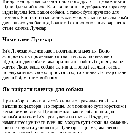
Вибір імені для вашого чотирилапого друга — це важливий і
відповідальний крок. Кличка повинна відображати характер і
індивідуальність вашої собаки, а також бути зручною для
вимови. У цій статті ми допоможемо вам знайти ідеальне ім'я
для вашого улюбленця, і одним із запропонованих варіантів
стане кличка Лучезар.
Чому саме Лучезар
Ім'я Лучезар має яскраве і позитивне значення. Воно
асоціюється з променями світла і теплом, що ідеально
підходить для собаки, яка приносить радість і щастя у ваше
життя. Якщо ваша собака активна, ігрива і завжди готова
порадувати вас своєю присутністю, то кличка Лучезар стане
для неї відмінним вибором.
Як вибрати кличку для собаки
При виборі клички для собаки варто враховувати кілька
важливих факторів. По-перше, ім'я повинно бути коротким і
легко вимовлятися. Це допоможе вашій собаці швидше
запам'ятати своє ім'я і реагувати на нього. По-друге,
намагайтеся уникати імен, які можуть бути схожі на команди,
щоб не плутати улюбленця. Лучезар — це ім'я, яке легко
вимовляється і не викликає плутанини.