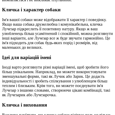
Кличка і характер собаки
Ім'я вашої собаки може відображати її характер і поведінку.
Якщо ваша собака дружелюбна і комунікабельна, кличка
Лучезар підкреслить її позитивну натуру. Якщо ж ваш
улюбленець більш усамітнений і спокійний, можна розглянути
інші варіанти, але Лучезар все ж буде звучати гармонійно. Це
ім'я підходить для собак будь-яких порід і розмірів, від
маленьких до великих.
Ідеї для варіацій імені
Іноді варто розглянути різні варіації імені, щоб зробити його
більш унікальним. Наприклад, ви можете використовувати
зменшувальні форми, такі як Лучик або Зарик. Це додасть
індивідуальності і зробить спілкування з улюбленцем більш
теплим і близьким. Крім того, ви можете поєднувати ім'я
Лучезар з іншими словами, створюючи цікаві комбінації, такі
як Лучезарик або Лучезарочка.
Кличка і виховання
Важливо пам'ятати, що кличка собаки відіграє роль не тільки