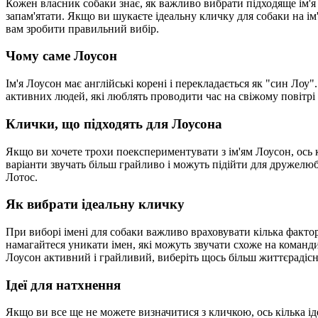
Кожен власник собаки знає, як важливо вибрати підходяще ім'я
запам'ятати. Якщо ви шукаєте ідеальну кличку для собаки на ім'
вам зробити правильний вибір.
Чому саме Лоусон
Ім'я Лоусон має англійські корені і перекладається як "син Лоу
активних людей, які люблять проводити час на свіжому повітрі 
Клички, що підходять для Лоусона
Якщо ви хочете трохи поекспериментувати з ім'ям Лоусон, ось к
варіанти звучать більш грайливо і можуть підійти для дружелю
Лотос.
Як вибрати ідеальну кличку
При виборі імені для собаки важливо враховувати кілька фактор
намагайтеся уникати імен, які можуть звучати схоже на команд
Лоусон активний і грайливий, виберіть щось більш життєрадісне
Ідеї для натхнення
Якщо ви все ще не можете визначитися з кличкою, ось кілька і