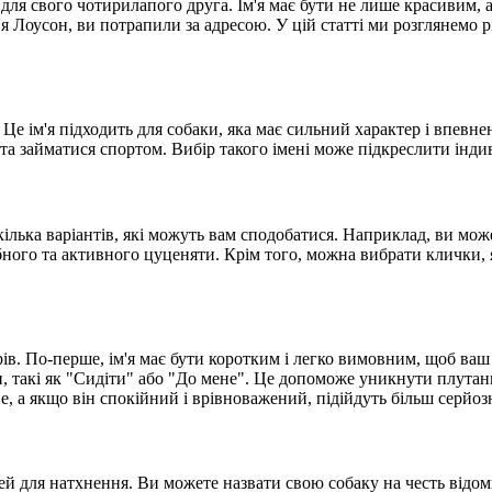
 для свого чотирилапого друга. Ім'я має бути не лише красивим,
я Лоусон, ви потрапили за адресою. У цій статті ми розглянемо рі
". Це ім'я підходить для собаки, яка має сильний характер і впе
та займатися спортом. Вибір такого імені може підкреслити інди
ілька варіантів, які можуть вам сподобатися. Наприклад, ви мож
бного та активного цуценяти. Крім того, можна вибрати клички,
ів. По-перше, ім'я має бути коротким і легко вимовним, щоб ваш
и, такі як "Сидіти" або "До мене". Це допоможе уникнути плутан
, а якщо він спокійний і врівноважений, підійдуть більш серйозн
дей для натхнення. Ви можете назвати свою собаку на честь від