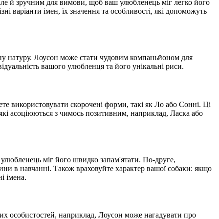
 але й зручним для вимови, щоб ваш улюбленець міг легко його
зні варіанти імен, їх значення та особливості, які допоможуть
внену натуру. Лоусон може стати чудовим компаньйоном для
відуальність вашого улюбленця та його унікальні риси.
ете використовувати скорочені форми, такі як Ло або Сонні. Ці
 які асоціюються з чимось позитивним, наприклад, Ласка або
 улюбленець міг його швидко запам'ятати. По-друге,
ини в навчанні. Також враховуйте характер вашої собаки: якщо
і імена.
омих особистостей, наприклад, Лоусон може нагадувати про