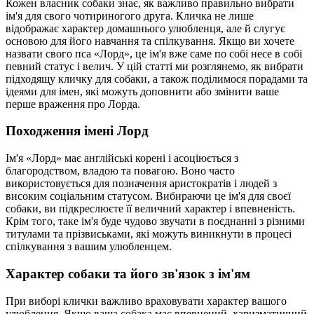
Кожен власник собаки знає, як важливо правильно вибрати
ім'я для свого чотириногого друга. Кличка не лише
відображає характер домашнього улюбленця, але й слугує
основою для його навчання та спілкування. Якщо ви хочете
назвати свого пса «Лорд», це ім'я вже саме по собі несе в собі
певний статус і велич. У цій статті ми розглянемо, як вибрати
підходящу кличку для собаки, а також поділимося порадами та
ідеями для імен, які можуть доповнити або змінити ваше
перше враження про Лорда.
Походження імені Лорд
Ім'я «Лорд» має англійські корені і асоціюється з
благородством, владою та повагою. Воно часто
використовується для позначення аристократів і людей з
високим соціальним статусом. Вибираючи це ім'я для своєї
собаки, ви підкреслюєте її величний характер і впевненість.
Крім того, таке ім'я буде чудово звучати в поєднанні з різними
титулами та прізвиськами, які можуть виникнути в процесі
спілкування з вашим улюбленцем.
Характер собаки та його зв'язок з ім'ям
При виборі клички важливо враховувати характер вашого
улюбленця. Якщо ваша собака має впевнений, харизматичний