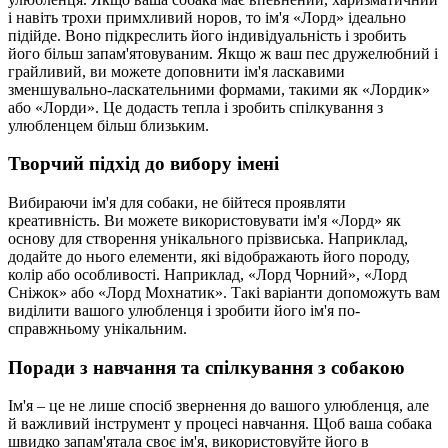
і навіть трохи примхливий норов, то ім'я «Лорд» ідеально
підійде. Воно підкреслить його індивідуальність і зробить
його більш запам'ятовуваним. Якщо ж ваш пес дружелюбний і
грайливий, ви можете доповнити ім'я ласкавими
зменшувально-ласкательними формами, такими як «Лордик»
або «Лорди». Це додасть тепла і зробить спілкування з
улюбленцем більш близьким.
Творчий підхід до вибору імені
Вибираючи ім'я для собаки, не бійтеся проявляти
креативність. Ви можете використовувати ім'я «Лорд» як
основу для створення унікального прізвиська. Наприклад,
додайте до нього елементи, які відображають його породу,
колір або особливості. Наприклад, «Лорд Чорний», «Лорд
Сніжок» або «Лорд Мохнатик». Такі варіанти допоможуть вам
виділити вашого улюбленця і зробити його ім'я по-
справжньому унікальним.
Поради з навчання та спілкування з собакою
Ім'я – це не лише спосіб звернення до вашого улюбленця, але
й важливий інструмент у процесі навчання. Щоб ваша собака
швидко запам'ятала своє ім'я, використовуйте його в