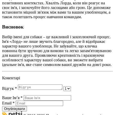
позитивних контекстах. Хваліть Лорда, коли він реагує на
своє ім'я, і заохочуйте його ласощами або грою. Це допоможе
встановити міцний зв'язок між вами та вашим улюбленцем, а
також полегшить процес навчання командам.
Висновок
Вибір імені для собаки – це важливий і захоплюючий процес.
Ім'я «Лорд» не лише звучить благородно, але й відображає
характер вашого улюбленця. Не забувайте, що кличка
повинна бути зручною для вимови та легко запам'ятовуваною
для вашого друга. Проявляючи креативність і враховуючи
особливості характеру вашої собаки, ви зможете вибрати
ідеальне ім'я, яке стане символом вашої дружби на довгі роки.
Коментарі
Відгук
*
Ваше Імʼя
*
Email
*
Опублікувати