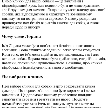
Вибір клички для вашої собаки — це важливий і
відповідальний крок. Ім'я повинно бути не лише красивим,
але й зручним для вимови. Якщо ви шукаєте кличку для своєї
собаки, яка відповідатиме її характеру та зовнішньому
вигляду, то ви потрапили за адресою. У цьому розділі ми
пропонуємо вам безліч варіантів кличок для собак, а також
поради щодо їх вибору.
Чому саме Лорана
Ім'я Лорана може бути пов'язане з безліччю позитивних
асоціацій. Воно звучить мелодійно і легко запам'ятовується.
Крім того, це ім'я може підійти як для маленьких, так і для
великих собак. Лорана може бути грайливою, енергійною або,
навпаки, спокійною і врівноваженою. Важливо, щоб кличка
відображала індивідуальність вашого улюбленця.
Як вибрати кличку
При виборі клички для собаки варто враховувати кілька
факторів. По-перше, ім'я повинно бути коротким і легко
вимовним. Це допоможе вашому улюбленцю швидше
запам'ятати своє ім'я і реагувати на нього. По-друге,
намагайтеся уникати імен, які можуть звучати схоже на
команди, такі як "сидіти" або "до мене". Це може заплутати