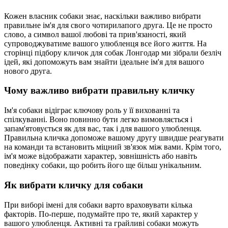
Кожен власник собаки знає, наскільки важливо вибрати
правильне ім'я для свого чотирилапого друга. Це не просто
слово, а символ вашої любові та прив'язаності, який
супроводжуватиме вашого улюбленця все його життя. На
сторінці підбору кличок для собак Лонгодар ми зібрали безліч
ідей, які допоможуть вам знайти ідеальне ім'я для вашого
нового друга.
Чому важливо вибрати правильну кличку
Ім'я собаки відіграє ключову роль у її вихованні та
спілкуванні. Воно повинно бути легко вимовляється і
запам'ятовується як для вас, так і для вашого улюбленця.
Правильна кличка допоможе вашому другу швидше реагувати
на команди та встановить міцний зв'язок між вами. Крім того,
ім'я може відображати характер, зовнішність або навіть
поведінку собаки, що робить його ще більш унікальним.
Як вибрати кличку для собаки
При виборі імені для собаки варто враховувати кілька
факторів. По-перше, подумайте про те, який характер у
вашого улюбленця. Активні та грайливі собаки можуть