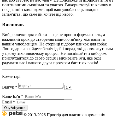
вас або звертає на вас увагу. Це допоможе їй асоціювати ім'я з
позитивними емоціями та увагою. Використовуйте кличку в
поєднанні з командами, щоб ваш улюбленець швидше
запам'ятав, що саме ви хочете від нього.
Висновок
Вибір клички для собаки — це не просто формальність, а
важливий крок до створення міцного зв'язку між вами та
вашим улюбленцем. На сторінці підбору кличок для собак
Лонгодар ви знайдете безліч ідей і порад, які допоможуть вам
у цьому захоплюючому процесі. Не поспішайте з вибором,
прислухайтеся до свого серця і вибирайте ім'я, яке буде
радувати вас і вашого друга протягом багатьох років!
Коментарі
Відгук
*
Ваше Імʼя
*
Email
*
Опублікувати
© 2013-2026 Простір для власників домашніх