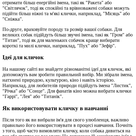
отримати більш енергійні імена, такі як "Ракета" або
"Світлячок", тоді як спокійні та врівноважені собаки можуть
підійти більш ніжні та м'які клички, наприклад, "Місяць" або
"Сніжка".
По-друге, враховуйте породу та розмір вашої собаки. Для
великих собак підійдуть більш звучні імена, такі як "Гром" або
"Титан", тоді як для маленьких собачок краще вибирати
короткі та милі клички, наприклад, "Пух" або "Зефір".
Ідеї для кличок
На нашому сайті ви знайдете різноманітні ідеї для кличок, які
допоможуть вам зробити правильний вибір. Ми зібрали імена,
натхнені природою, культурою, кіно і навіть історією.
Наприклад, для любителів природи підійдуть імена "Листик",
"Річка" або "Сонце". Для фанатів кіно можна вибрати клички
"Гаррі", "Лея" або "Титанік".
Як використовувати кличку в навчанні
Після того як ви вибрали ім'я для свого улюбленця, важливо
правильно його використовувати в процесі навчання. Почніть
з того, щоб часто вимовляти кличку, коли собака дивиться на