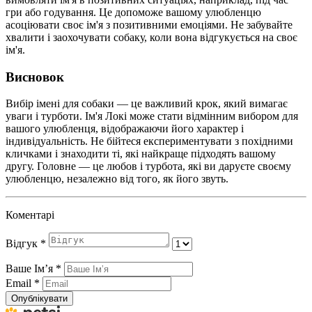
гри або годування. Це допоможе вашому улюбленцю
асоціювати своє ім'я з позитивними емоціями. Не забувайте
хвалити і заохочувати собаку, коли вона відгукується на своє
ім'я.
Висновок
Вибір імені для собаки — це важливий крок, який вимагає
уваги і турботи. Ім'я Локі може стати відмінним вибором для
вашого улюбленця, відображаючи його характер і
індивідуальність. Не бійтеся експериментувати з похідними
кличками і знаходити ті, які найкраще підходять вашому
другу. Головне — це любов і турбота, які ви даруєте своєму
улюбленцю, незалежно від того, як його звуть.
Коментарі
Відгук
*
Ваше Імʼя
*
Email
*
Опублікувати