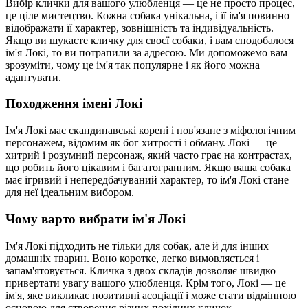
Вибір клички для вашого улюбленця — це не просто процес,
це ціле мистецтво. Кожна собака унікальна, і її ім'я повинно
відображати її характер, зовнішність та індивідуальність.
Якщо ви шукаєте кличку для своєї собаки, і вам сподобалося
ім'я Локі, то ви потрапили за адресою. Ми допоможемо вам
зрозуміти, чому це ім'я так популярне і як його можна
адаптувати.
Походження імені Локі
Ім'я Локі має скандинавські корені і пов'язане з міфологічним
персонажем, відомим як бог хитрості і обману. Локі — це
хитрий і розумний персонаж, який часто грає на контрастах,
що робить його цікавим і багатогранним. Якщо ваша собака
має ігривий і непередбачуваний характер, то ім'я Локі стане
для неї ідеальним вибором.
Чому варто вибрати ім'я Локі
Ім'я Локі підходить не тільки для собак, але й для інших
домашніх тварин. Воно коротке, легко вимовляється і
запам'ятовується. Кличка з двох складів дозволяє швидко
привертати увагу вашого улюбленця. Крім того, Локі — це
ім'я, яке викликає позитивні асоціації і може стати відмінною
основою для створення різних похідних кличок.