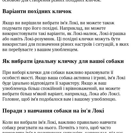
Варіанти похідних кличок
Якщо ви вирішили вибрати ім'я Локі, ви можете також
подумати про його похідні. Наприклад, ви можете
використовувати такі варіанти, як Локі-малюк, Локі-іграшка
або навіть Локі-розумник. Ці похідні клички можуть бути
використані для позначення різних настроїв і ситуацій, в яких
ви перебуваєте з вашим улюбленцем.
Як вибрати ідеальну кличку для вашої собаки
При виборі клички для собаки важливо враховувати її
особисті якості. Якщо ваша собака активна і ігриві, ім'я Локі
буде ідеально відповідати її характеру. Якщо ж ваш
улюбленець більш спокійний і врівноважений, ви можете
вибрати більш м'який варіант, наприклад, Лока або Локсі.
Головне, щоб ім'я подобалося вам і вашому улюбленцю.
Поради з навчання собаки на ім'я Локі
Коли ви вибрали ім'я Локі, важливо правильно навчити
собаку реагувати на нього. Почніть з того, щоб часто
вимовляти ім'я в позитивних ситуаціях, наприклад, під час