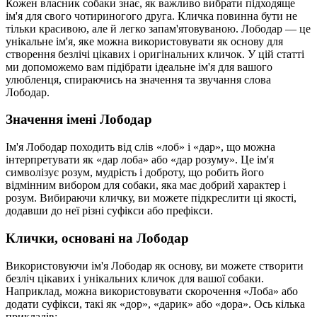
Кожен власник собаки знає, як важливо вибрати підходяще
ім'я для свого чотириногого друга. Кличка повинна бути не
тільки красивою, але й легко запам'ятовуваною. Лободар — це
унікальне ім'я, яке можна використовувати як основу для
створення безлічі цікавих і оригінальних кличок. У цій статті
ми допоможемо вам підібрати ідеальне ім'я для вашого
улюбленця, спираючись на значення та звучання слова
Лободар.
Значення імені Лободар
Ім'я Лободар походить від слів «лоб» і «дар», що можна
інтерпретувати як «дар лоба» або «дар розуму». Це ім'я
символізує розум, мудрість і доброту, що робить його
відмінним вибором для собаки, яка має добрий характер і
розум. Вибираючи кличку, ви можете підкреслити ці якості,
додавши до неї різні суфікси або префікси.
Клички, основані на Лободар
Використовуючи ім'я Лободар як основу, ви можете створити
безліч цікавих і унікальних кличок для вашої собаки.
Наприклад, можна використовувати скорочення «Лоба» або
додати суфікси, такі як «дор», «дарик» або «дора». Ось кілька
прикладів: