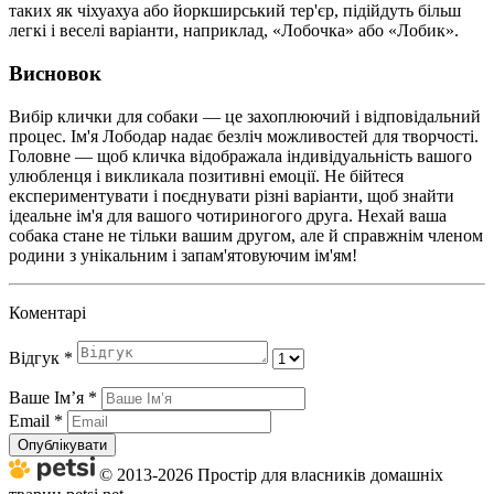
таких як чіхуахуа або йоркширський тер'єр, підійдуть більш
легкі і веселі варіанти, наприклад, «Лобочка» або «Лобик».
Висновок
Вибір клички для собаки — це захоплюючий і відповідальний
процес. Ім'я Лободар надає безліч можливостей для творчості.
Головне — щоб кличка відображала індивідуальність вашого
улюбленця і викликала позитивні емоції. Не бійтеся
експериментувати і поєднувати різні варіанти, щоб знайти
ідеальне ім'я для вашого чотириногого друга. Нехай ваша
собака стане не тільки вашим другом, але й справжнім членом
родини з унікальним і запам'ятовуючим ім'ям!
Коментарі
Відгук
*
Ваше Імʼя
*
Email
*
Опублікувати
© 2013-2026 Простір для власників домашніх