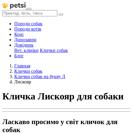
Породи собак
Породи котів
Коні
Динозаври
Довідник
Вет. клініки
Клички собак
Блог
Главная
Клички собак
Клички собак на букву Л
Лискояр
Кличка Лискояр для собаки
Ласкаво просимо у світ кличок для
собак