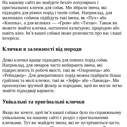
На нашому сайті ви знайдете безліч популярних і
оригінальних кличок для собак. Ми зібрали імена, які
підходять для різних порід і типів собак. Наприклад, для
маленьких собачок підійдуть такі імена, як «Пух» або
«Кнопка», а для великих — «Гром» або «Титан». Також ви
можете знайти клички, натхненні культурою, природою або
навіть кіно. Ім’я вашої собаки може розповісти про вас і ваші
інтереси.
Клички в залежності від породи
Деякі клички краще підходять для певних порід собак.
Наприклад, для овчарок часто вибирають імена, які
підкреслюють їх робочі якості, такі як «Охоронець» або
«Рейнджер». Для декоративних порід можна підібрати більш
грайливі та милі клички, такі як «Зефір» або «Лаванда». Ми
пропонуємо зручний фільтр за породами, щоб ви могли легко
знайти підходящі варіанти.
Унікальні та оригінальні клички
Якщо ви хочете, щоб ім’я вашої собаки було по-справжньому
унікальним, на нашому сайті є розділ з оригінальними
кличками. Тут ви знайдете імена, які не зустрічаються часто,