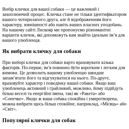
Вибір клички для вашої собаки — це важливий і
захоплюючий процес. Кличка стане не тільки ідентифікатором
вашого чотирилапого друга, але й відображенням його
характеру, зовнішності або навіть ваших власних уподобань.
На нашому сайті Лискояр ми пропонуємо різноманітні
варіанти кличок, які допоможуть вам знайти ідеальне ім’я для
вашого улюбленця.
Як вибрати кличку для собаки
При виборі клички для собаки варто враховувати кілька
факторів. По-перше, ім’я повинно бути коротким і легким для
вимови. Це дозволить вашому улюбленцю швидше
запам’ятати його та відгукуватися на нього. По-друге,
враховуйте характер і поведінку вашої собаки. Якщо ваш
улюбленець активний і грайливий, можливо, йому підійдуть
більш веселі та енергійні імена, такі як «Ракета» або
«Сонечко». Якщо ж ваша собака спокійна і умиротворена,
можна вибрати щось більш спокійне, наприклад, «Місяць» або
«Світ».
Популярні клички для собак