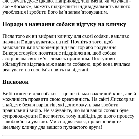
але звучать дуже цікаво. Наприклад, такі імена, як «Вулкан»
або «Космос», можуть підкреслити індивідуальність вашого
улюбленця і зробити його ім’я запам’ятовуваним.
Поради з навчання собаки відгуку на кличку
Після того як ви вибрали кличку для своєї собаки, важливо
навчити її відгукуватися на неї. Почніть з того, щоб
вимовляти ім’я улюбленця під час ігор або годування.
Використовуйте позитивне підкріплення, щоб собака
асоціювала своє ім’я з чимось приємним. Поступово
збільшуйте відстань між вами та собакою, щоб вона вчилася
реагувати на своє ім’я навіть на відстані.
Висновок
Вибір клички для собаки — це не тільки важливий крок, але й
можливість проявити свою креативність. На сайті Лискояр ви
знайдете безліч варіантів, які допоможуть вам зробити
правильний вибір. Не забувайте, що ім’я вашої собаки буде
супроводжувати її все життя, тому підійдіть до цього процесу
з любов’ю та увагою. Ми сподіваємося, що ви знайдете
ідеальну кличку для вашого пухнастого друга!