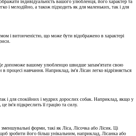
ображати індивідуальність вашого улюбленця, його характер та
гко і мелодійно, а також підходить як для маленьких, так і для
зумом і витонченістю, що може бути відображено в характері
риси.
м. Це допоможе вашому улюбленцю швидше запам'ятати свою
 в процесі навчання. Наприклад, ім'я Лісан легко відрізняється
 так і для спокійних і мудрих дорослих собак. Наприклад, якщо у
це ім'я підкреслить її грацію та силу.
 зменшувальні форми, такі як Ліса, Лісочка або Лісик. Ці
 щоб зробити його більш унікальним, наприклад, Лісанка або