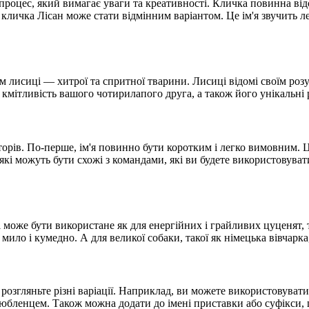
роцес, який вимагає уваги та креативності. Кличка повинна від
 кличка Лісан може стати відмінним варіантом. Це ім'я звучить ле
зом лисиці — хитрої та спритної тварини. Лисиці відомі своїм ро
 кмітливість вашого чотирилапого друга, а також його унікальні 
кторів. По-перше, ім'я повинно бути коротким і легко вимовни
 які можуть бути схожі з командами, які ви будете використовувати
 і може бути використане як для енергійних і грайливих цуценят,
ило і кумедно. А для великої собаки, такої як німецька вівчарка, 
 розгляньте різні варіації. Наприклад, ви можете використовувати
улюбленцем. Також можна додати до імені приставки або суфікси,