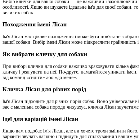
Вибір клички для вашої собаки — це важливий і захоплюючий п
особливості. Якщо ви шукаєте ідеальне ім'я для своєї собаки, то
великих собак.
Походження імені Лісан
Ім'я Лісан має цікаве походження і може бути пов'язане з обра
вашої собаки. Вибір імені Лісан може підкреслити грайливість і
Як вибрати кличку для собаки
При виборі клички для собаки важливо враховувати кілька фа
кличку і реагувати на неї. По-друге, намагайтеся уникати імен,
від команд «сидіти» або «до мене».
Кличка Лісан для різних порід
Ім'я Лісан підходить для різних порід собак. Воно універсальне
вас є маленька собака породи чихуахуа, кличка Лісан звучатиме м
Ідеї для варіацій імені Лісан
Якщо вам подобає ім'я Лісан, але ви хочете трохи змінити його,
варіанти звучать лагідно і підійдуть для спілкування з вашим 