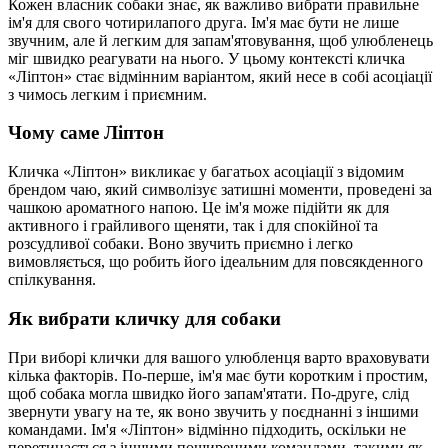
Кожен власник собаки знає, як важливо вибрати правильне
ім'я для свого чотирилапого друга. Ім'я має бути не лише
звучним, але й легким для запам'ятовування, щоб улюбленець
міг швидко реагувати на нього. У цьому контексті кличка
«Ліптон» стає відмінним варіантом, який несе в собі асоціації
з чимось легким і приємним.
Чому саме Ліптон
Кличка «Ліптон» викликає у багатьох асоціації з відомим
брендом чаю, який символізує затишні моменти, проведені за
чашкою ароматного напою. Це ім'я може підійти як для
активного і грайливого щеняти, так і для спокійної та
розсудливої собаки. Воно звучить приємно і легко
вимовляється, що робить його ідеальним для повсякденного
спілкування.
Як вибрати кличку для собаки
При виборі клички для вашого улюбленця варто враховувати
кілька факторів. По-перше, ім'я має бути коротким і простим,
щоб собака могла швидко його запам'ятати. По-друге, слід
звернути увагу на те, як воно звучить у поєднанні з іншими
командами. Ім'я «Ліптон» відмінно підходить, оскільки не
перетинається з іншими поширеними командами, такими як