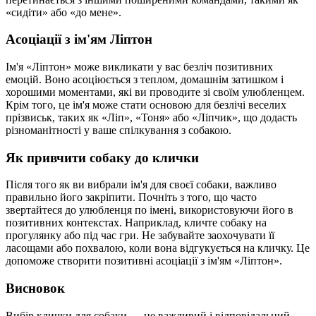
«сидіти» або «до мене».
Асоціації з ім'ям Ліптон
Ім'я «Ліптон» може викликати у вас безліч позитивних
емоцій. Воно асоціюється з теплом, домашнім затишком і
хорошими моментами, які ви проводите зі своїм улюбленцем.
Крім того, це ім'я може стати основою для безлічі веселих
прізвиськ, таких як «Ліп», «Тоня» або «Ліпчик», що додасть
різноманітності у ваше спілкування з собакою.
Як привчити собаку до клички
Після того як ви вибрали ім'я для своєї собаки, важливо
правильно його закріпити. Почніть з того, що часто
звертайтеся до улюбленця по імені, використовуючи його в
позитивних контекстах. Наприклад, кличте собаку на
прогулянку або під час гри. Не забувайте заохочувати її
ласощами або похвалою, коли вона відгукується на кличку. Це
допоможе створити позитивні асоціації з ім'ям «Ліптон».
Висновок
Вибір клички для собаки — це важливий і відповідальний