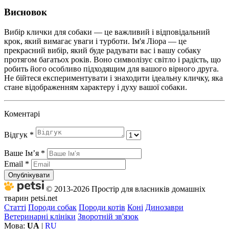
Висновок
Вибір клички для собаки — це важливий і відповідальний
крок, який вимагає уваги і турботи. Ім'я Ліора — це
прекрасний вибір, який буде радувати вас і вашу собаку
протягом багатьох років. Воно символізує світло і радість, що
робить його особливо підходящим для вашого вірного друга.
Не бійтеся експериментувати і знаходити ідеальну кличку, яка
стане відображенням характеру і духу вашої собаки.
Коментарі
Відгук
*
Ваше Імʼя
*
Email
*
Опублікувати
© 2013-2026 Простір для власників домашніх
тварин petsi.net
Статті
Породи собак
Породи котів
Коні
Динозаври
Ветеринарні клініки
Зворотній зв'язок
Мова:
UA
|
RU