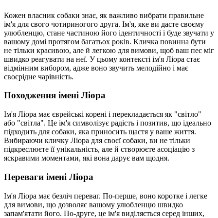
Кожен власник собаки знає, як важливо вибрати правильне
ім'я для свого чотириногого друга. Ім'я, яке ви дасте своєму
улюбленцю, стане частиною його ідентичності і буде звучати у
вашому домі протягом багатьох років. Кличка повинна бути
не тільки красивою, але й легкою для вимови, щоб ваш пес міг
швидко реагувати на неї. У цьому контексті ім'я Ліора стає
відмінним вибором, адже воно звучить мелодійно і має
своєрідне чарівність.
Походження імені Ліора
Ім'я Ліора має єврейські корені і перекладається як "світло"
або "світла". Це ім'я символізує радість і позитив, що ідеально
підходить для собаки, яка приносить щастя у ваше життя.
Вибираючи кличку Ліора для своєї собаки, ви не тільки
підкреслюєте її унікальність, але й створюєте асоціацію з
яскравими моментами, які вона дарує вам щодня.
Переваги імені Ліора
Ім'я Ліора має безліч переваг. По-перше, воно коротке і легке
для вимови, що дозволяє вашому улюбленцю швидко
запам'ятати його. По-друге, це ім'я виділяється серед інших,