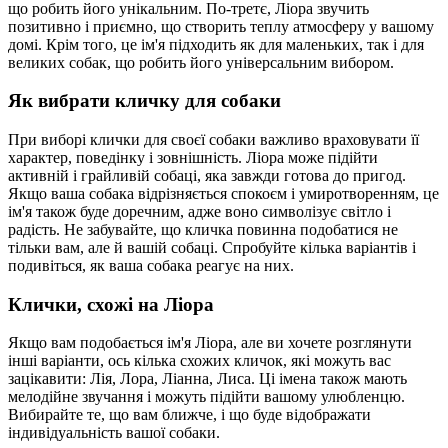
що робить його унікальним. По-третє, Ліора звучить
позитивно і приємно, що створить теплу атмосферу у вашому
домі. Крім того, це ім'я підходить як для маленьких, так і для
великих собак, що робить його універсальним вибором.
Як вибрати кличку для собаки
При виборі клички для своєї собаки важливо враховувати її
характер, поведінку і зовнішність. Ліора може підійти
активній і грайливій собаці, яка завжди готова до пригод.
Якщо ваша собака відрізняється спокоєм і умиротворенням, це
ім'я також буде доречним, адже воно символізує світло і
радість. Не забувайте, що кличка повинна подобатися не
тільки вам, але й вашій собаці. Спробуйте кілька варіантів і
подивіться, як ваша собака реагує на них.
Клички, схожі на Ліора
Якщо вам подобається ім'я Ліора, але ви хочете розглянути
інші варіанти, ось кілька схожих кличок, які можуть вас
зацікавити: Лія, Лора, Ліанна, Лиса. Ці імена також мають
мелодійне звучання і можуть підійти вашому улюбленцю.
Вибирайте те, що вам ближче, і що буде відображати
індивідуальність вашої собаки.