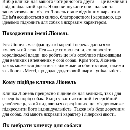
Вибір клички для вашого чотириногого друга — це важливий
і відповідальний крок. Якщо ви шукаєте оригінальне та
запам'ятовуване ім'я, то Ліонель стане відмінним варіантом.
Це ім'я асоціюється з силою, благородством і харизмою, що
ідеально підходить для собак з яскравим характером.
Походження імені Ліонель
Ім'я Ліонель має французькі корені і перекладається як
«маленький лев». Лев — це символ сили, сміливості та
королівської влади, що робить це ім'я особливо підходящим
для великих і впевнених у собі собак. Крім того, Ліонель
також може асоціюватися з відомими особистостями, такими
як Ліонель Мессі, що додає додатковий шарм і унікальність.
Кому підійде кличка Ліонель
Кличка Ліонель прекрасно підійде як для великих, так і для
середніх порід собак. Якщо у вас є активний і енергійний
улюбленець, який виділяється серед інших, це ім'я допоможе
підкреслити його індивідуальність. Також ім'я буде доречним
для собак, які мають яскравий характер і лідерські якості.
Як вибрати кличку для собаки