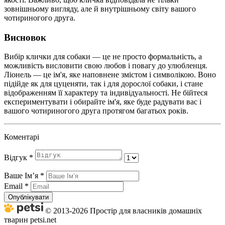
зовнішньому вигляду, але й внутрішньому світу вашого
чотириногого друга.
Висновок
Вибір клички для собаки — це не просто формальність, а
можливість висловити свою любов і повагу до улюбленця.
Ліонель — це ім'я, яке наповнене змістом і символікою. Воно
підійде як для цуценяти, так і для дорослої собаки, і стане
відображенням її характеру та індивідуальності. Не бійтеся
експериментувати і обирайте ім'я, яке буде радувати вас і
вашого чотириногого друга протягом багатьох років.
Коментарі
Відгук
*
Ваше Імʼя
*
Email
*
Опублікувати
© 2013-2026 Простір для власників домашніх
тварин petsi.net