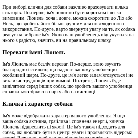
При виборі клички для собаки важливо враховувати кілька
факторів. По-перше, ім'я повинно бути коротким і легко
вимовним. Ліонель, хоча і довге, можна скоротити до Ліо або
Нель, що зробить його більш зручним для повсякденного
використання. По-друге, варто звернути увагу на те, як собака
реагує на вибране ім'я. Якщо ваш улюбленець відгукується на
нього з радістю, значить, ви на правильному шляху.
Переваги імені Ліонель
Ім'я Ліонель має безліч переваг. По-перше, воно звучить
благородно і стильно, що надасть вашому улюбленцю
особливий шарм. По-друге, це ім'я легко запам'ятовується і не
викликає труднощів при вимові. По-третє, Ліонель буде
виділятися серед інших собак, що зробить вашого улюбленця
справжньою зіркою в парку або на виставці.
Кличка і характер собаки
Ім'я може відображати характер вашого улюбленця. Якщо
ваша собака активна, грайлива і сповнена енергії, кличка
Ліонель підкреслить ці якості. Це ім'я також підходить для
собак, які люблять бути в центрі уваги і проявляють лідерські
якості. Важливо, щоб кличка відповідала не тільки