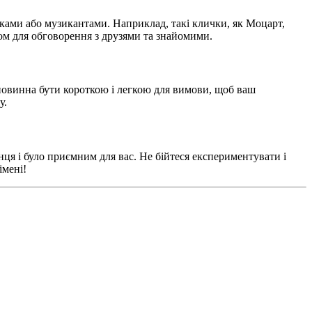
ками або музикантами. Наприклад, такі клички, як Моцарт,
м для обговорення з друзями та знайомими.
а повинна бути короткою і легкою для вимови, щоб ваш
у.
ця і було приємним для вас. Не бійтеся експериментувати і
імені!