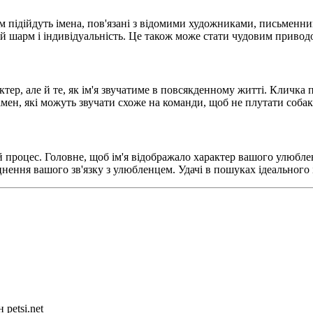
 підійдуть імена, пов'язані з відомими художниками, письменни
шарм і індивідуальність. Це також може стати чудовим приводо
ктер, але й те, як ім'я звучатиме в повсякденному житті. Кличк
мен, які можуть звучати схоже на команди, щоб не плутати собак
 процес. Головне, щоб ім'я відображало характер вашого улюблен
нення вашого зв'язку з улюбленцем. Удачі в пошуках ідеального 
petsi.net