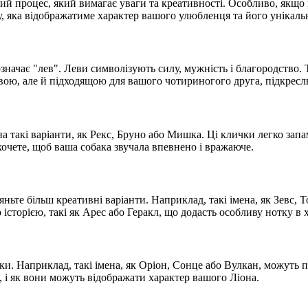
ий процес, який вимагає уваги та креативності. Особливо, якщо 
у, яка відображатиме характер вашого улюбленця та його унікальн
 означає "лев". Леви символізують силу, мужність і благородство
ивою, але й підходящою для вашого чотириногого друга, підкресл
 такі варіанти, як Рекс, Бруно або Мишка. Ці клички легко запам
очете, щоб ваша собака звучала впевнено і вражаюче.
ньте більш креативні варіанти. Наприклад, такі імена, як Зевс, Т
 історією, такі як Арес або Геракл, що додасть особливу нотку в
 Наприклад, такі імена, як Оріон, Сонце або Вулкан, можуть пі
, і як вони можуть відображати характер вашого Ліона.