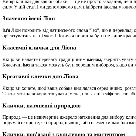
Вибір клички для вашої собаки — це не просто завдання, це ціл
силу. У цій статті ми допоможемо вам підібрати ідеальну кличк
Значення імені Ліон
Ім'я Ліон походить від латинського слова "leo", що в перекладі
орієнтуватися на ці якості. Кличка повинна бути не лише крас
Класичні клички для Ліона
Якщо ви надаєте перевагу традиційним іменам, зверніть увагу на
Класичні імена також можуть бути хорошим вибором, якщо ви х
Креативні клички для Ліона
Якщо ви хочете, щоб ваша собака виділялася серед інших, розгля
Також можна використовувати імена, пов'язані з міфологією або
Клички, натхненні природою
Природа — це невичерпне джерело натхнення для вибору клички.
подумайте про те, які природні явища або елементи вам близькі
Клички, пов'язані з культурою та мистецтвом