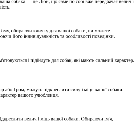
ваша собака — це Ліон, що саме по собі вже передбачає велич і
ість.
. Тому, обираючи кличку для вашої собаки, ви можете
юючи його індивідуальність та особливості поведінки.
'ятовуються і підійдуть для собак, які мають сильний характер.
ор або Гром, можуть підкреслити силу і міць вашої собаки.
 характер вашого улюбленця.
дкреслити велич і міць вашої собаки. Обираючи ім'я,