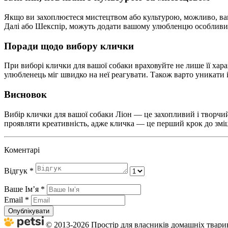
Якщо ви захоплюєтеся мистецтвом або культурою, можливо, вам
Далі або Шекспір, можуть додати вашому улюбленцю особливий 
Поради щодо вибору клички
При виборі клички для вашої собаки враховуйте не лише її хара
улюбленець міг швидко на неї реагувати. Також варто уникати і
Висновок
Вибір клички для вашої собаки Ліон — це захопливий і творчий
проявляти креативність, адже кличка — це перший крок до зміц
Коментарі
Відгук
*
Ваше Імʼя
*
Email
*
Опублікувати
© 2013-2026 Простір для власників домашніх тварин 