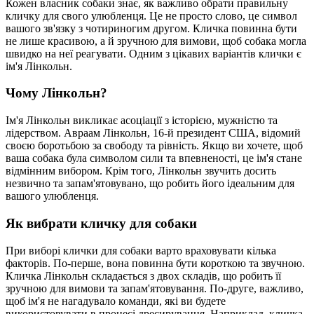
Кожен власник собаки знає, як важливо обрати правильну
кличку для свого улюбленця. Це не просто слово, це символ
вашого зв'язку з чотириногим другом. Кличка повинна бути
не лише красивою, а й зручною для вимови, щоб собака могла
швидко на неї реагувати. Одним з цікавих варіантів клички є
ім'я Лінкольн.
Чому Лінкольн?
Ім'я Лінкольн викликає асоціації з історією, мужністю та
лідерством. Авраам Лінкольн, 16-й президент США, відомий
своєю боротьбою за свободу та рівність. Якщо ви хочете, щоб
ваша собака була символом сили та впевненості, це ім'я стане
відмінним вибором. Крім того, Лінкольн звучить досить
незвично та запам'ятовувано, що робить його ідеальним для
вашого улюбленця.
Як вибрати кличку для собаки
При виборі клички для собаки варто враховувати кілька
факторів. По-перше, вона повинна бути короткою та звучною.
Кличка Лінкольн складається з двох складів, що робить її
зручною для вимови та запам'ятовування. По-друге, важливо,
щоб ім'я не нагадувало команди, які ви будете
використовувати в процесі дресирування. Наприклад, кличка