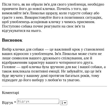
Після того, як ви обрали ім'я для свого улюбленця, необхідно
привчити його до нової клички. Почніть з того, що
вимовляйте ім'я Лінкольн щоразу, коли годуєте собаку або
граєте з нею. Використовуйте його в позитивних ситуаціях,
щоб улюбленець асоціював кличку з чимось приємним.
Поступово собака почне реагувати на своє ім'я та
відгукуватися на нього.
Висновок
Вибір клички для собаки — це важливий крок у становленні
ваших відносин з улюбленцем. Ім'я Лінкольн може стати не
лише символом вашого дружнього спілкування, але й
відображенням характеру вашого чотириногого друга.
Головне — щоб кличка була зручною для вас і вашої собаки, а
також викликала позитивні емоції. Не забувайте, що це ім'я
буде звучати у вашому домі протягом багатьох років, тому
підходьте до його вибору з любов'ю та увагою.
Коментарі
Відгук
*