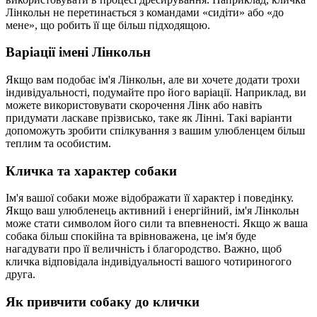
Лінкольн не перетинається з командами «сидіти» або «до
мене», що робить її ще більш підходящою.
Варіації імені Лінкольн
Якщо вам подобає ім'я Лінкольн, але ви хочете додати трохи
індивідуальності, подумайте про його варіації. Наприклад, ви
можете використовувати скорочення Лінк або навіть
придумати ласкаве прізвисько, таке як Лінні. Такі варіанти
допоможуть зробити спілкування з вашим улюбленцем більш
теплим та особистим.
Кличка та характер собаки
Ім'я вашої собаки може відображати її характер і поведінку.
Якщо ваш улюбленець активний і енергійний, ім'я Лінкольн
може стати символом його сили та впевненості. Якщо ж ваша
собака більш спокійна та врівноважена, це ім'я буде
нагадувати про її величність і благородство. Важно, щоб
кличка відповідала індивідуальності вашого чотириногого
друга.
Як привчити собаку до клички