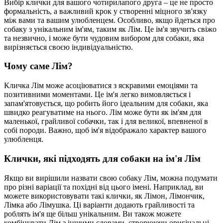
Вибір клички для вашого чотирилапого друга – це не просто
формальність, а важливий крок у створенні міцного зв'язку
між вами та вашим улюбленцем. Особливо, якщо йдеться про
собаку з унікальним ім'ям, таким як Лім. Це ім'я звучить свіжо
та незвично, і може бути чудовим вибором для собаки, яка
вирізняється своєю індивідуальністю.
Чому саме Лім?
Кличка Лім може асоціюватися з яскравими емоціями та
позитивними моментами. Це ім'я легко вимовляється і
запам'ятовується, що робить його ідеальним для собаки, яка
швидко реагуватиме на нього. Лім може бути як ім'ям для
маленької, грайливої собачки, так і для великої, впевненої в
собі породи. Важно, щоб ім'я відображало характер вашого
улюбленця.
Клички, які підходять для собаки на ім'я Лім
Якщо ви вирішили назвати свою собаку Лім, можна подумати
про різні варіації та похідні від цього імені. Наприклад, ви
можете використовувати такі клички, як Лімон, Лімончик,
Лімка або Лімушка. Ці варіанти додають грайливості та
роблять ім'я ще більш унікальним. Ви також можете
комбінувати Лім з іншими словами, створюючи оригінальні