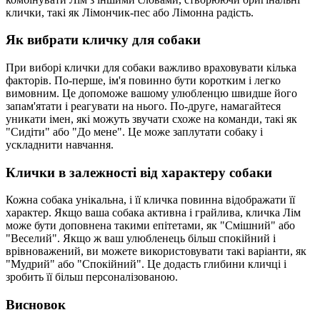
клички, такі як Лімончик-пес або Лімонна радість.
Як вибрати кличку для собаки
При виборі клички для собаки важливо враховувати кілька
факторів. По-перше, ім'я повинно бути коротким і легко
вимовним. Це допоможе вашому улюбленцю швидше його
запам'ятати і реагувати на нього. По-друге, намагайтеся
уникати імен, які можуть звучати схоже на команди, такі як
"Сидіти" або "До мене". Це може заплутати собаку і
ускладнити навчання.
Клички в залежності від характеру собаки
Кожна собака унікальна, і її кличка повинна відображати її
характер. Якщо ваша собака активна і грайлива, кличка Лім
може бути доповнена такими епітетами, як "Смішний" або
"Веселий". Якщо ж ваш улюбленець більш спокійний і
врівноважений, ви можете використовувати такі варіанти, як
"Мудрий" або "Спокійний". Це додасть глибини кличці і
зробить її більш персоналізованою.
Висновок