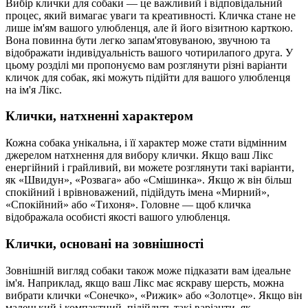
Вибір клички для собаки — це важливий і відповідальний
процес, який вимагає уваги та креативності. Кличка стане не
лише ім'ям вашого улюбленця, але й його візитною карткою.
Вона повинна бути легко запам'ятовуваною, звучною та
відображати індивідуальність вашого чотирилапого друга. У
цьому розділі ми пропонуємо вам розглянути різні варіанти
кличок для собак, які можуть підійти для вашого улюбленця
на ім'я Лікс.
Клички, натхненні характером
Кожна собака унікальна, і її характер може стати відмінним
джерелом натхнення для вибору клички. Якщо ваш Лікс
енергійний і грайливий, ви можете розглянути такі варіанти,
як «Швидун», «Розвага» або «Смішинка». Якщо ж він більш
спокійний і врівноважений, підійдуть імена «Мирний»,
«Спокійний» або «Тихоня». Головне — щоб кличка
відображала особисті якості вашого улюбленця.
Клички, основані на зовнішності
Зовнішній вигляд собаки також може підказати вам ідеальне
ім'я. Наприклад, якщо ваш Лікс має яскраву шерсть, можна
вибрати клички «Сонечко», «Рижик» або «Золотце». Якщо він
маленький і компактний, підійдуть такі варіанти, як