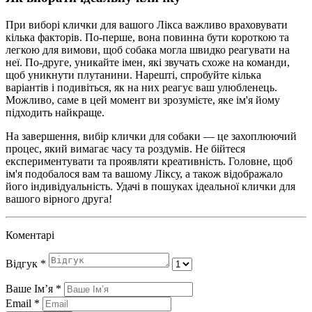
При виборі клички для вашого Лікса важливо враховувати
кілька факторів. По-перше, вона повинна бути короткою та
легкою для вимови, щоб собака могла швидко реагувати на
неї. По-друге, уникайте імен, які звучать схоже на команди,
щоб уникнути плутанини. Нарешті, спробуйте кілька
варіантів і подивіться, як на них реагує ваш улюбленець.
Можливо, саме в цей момент ви зрозумієте, яке ім'я йому
підходить найкраще.
На завершення, вибір клички для собаки — це захоплюючий
процес, який вимагає часу та роздумів. Не бійтеся
експериментувати та проявляти креативність. Головне, щоб
ім'я подобалося вам та вашому Ліксу, а також відображало
його індивідуальність. Удачі в пошуках ідеальної клички для
вашого вірного друга!
Коментарі
Відгук
*
Ваше Імʼя
*
Email
*