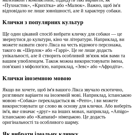
«Пухнастик», «Крихітка» або «Малюк». Важно, щоб ім'я
відповідало не лише зовнішності, але й характеру собаки.
Клички з популярних культур
Ще один цікавий спосіб вибрати кличку для собаки — це
звернутися до культури, кіно чи літератури. Наприклад, ви
можете назвати свого Лікса на честь відомого персонажа,
такого як «Шерлок» або «Гаррі». Це не лише додасть
унікальності, але й створить особливий зв'язок між вами та
вашим улюбленцем. Також можна використовувати імена,
пов'язані з міфологією, наприклад, «Зевс» або «Афродіта».
Клички іноземною мовою
Якщо ви хочете, щоб ім'я вашого Лікса звучало екзотично,
розгляньте варіанти на іноземній мові. Наприклад, іспанською
мовою «Собака» перекладається як «Perro», і ви можете
використовувати це слово як основу для клички. Або виберіть
ім'я, яке означає «друг» на інших мовах, наприклад, «Amigo»
іспанською або «Kamarad» німецькою. Це додасть
оригінальності та особливого шарму.
Як вибрати ідеальну кличку