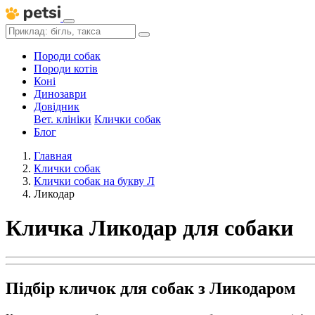
Породи собак
Породи котів
Коні
Динозаври
Довідник
Вет. клініки
Клички собак
Блог
Главная
Клички собак
Клички собак на букву Л
Ликодар
Кличка Ликодар для собаки
Підбір кличок для собак з Ликодаром