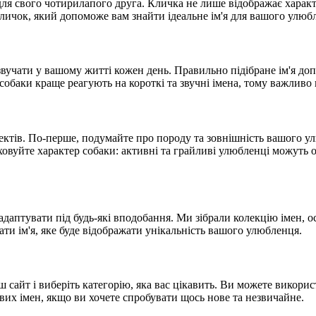
для свого чотирилапого друга. Кличка не лише відображає характ
кличок, який допоможе вам знайти ідеальне ім'я для вашого улюб
 звучати у вашому житті кожен день. Правильно підібране ім'я д
обаки краще реагують на короткі та звучні імена, тому важливо 
ектів. По-перше, подумайте про породу та зовнішність вашого у
ховуйте характер собаки: активні та грайливі улюбленці можуть о
аптувати під будь-які вподобання. Ми зібрали колекцію імен, осн
и ім'я, яке буде відображати унікальність вашого улюбленця.
 сайт і виберіть категорію, яка вас цікавить. Ви можете викори
вих імен, якщо ви хочете спробувати щось нове та незвичайне.