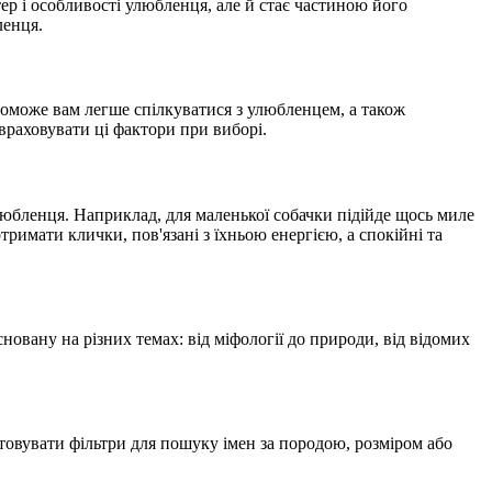
ер і особливості улюбленця, але й стає частиною його
ленця.
опоможе вам легше спілкуватися з улюбленцем, а також
враховувати ці фактори при виборі.
любленця. Наприклад, для маленької собачки підійде щось миле
тримати клички, пов'язані з їхньою енергією, а спокійні та
овану на різних темах: від міфології до природи, від відомих
стовувати фільтри для пошуку імен за породою, розміром або