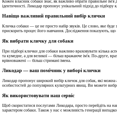
Кожен власник собаки знає, як важливо обрати правильне ім'я 
ідентичності. Ликодар пропонує унікальний підхід до підбору 
Навіщо важливий правильний вибір клички
Кличка собаки — це не просто набір звуків. Це слово, яке буде
прискорить процес його навчання. Дослідження показують, що с
Як вибрати кличку для собаки
При підборі клички для собаки важливо враховувати кілька асп
та кумедне, а для великої — більш вражаюче ім'я. По-друге, вра
врівноважені — більш стримані імена.
Ликодар — ваш помічник у виборі клички
Ликодар пропонує широкий вибір кличок для собак, які можна ад
особистостей до популярних культурних явищ. Ви можете вибрат
Як використовувати наш сервіс
Щоб скористатися послугами Ликодара, просто перейдіть на наш
характером собаки. Також у нас є можливість генерації випадко