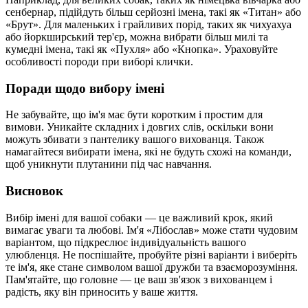
сенбернар, підійдуть більш серйозні імена, такі як «Титан» або
«Брут». Для маленьких і грайливих порід, таких як чихуахуа
або йоркширський тер'єр, можна вибрати більш милі та
кумедні імена, такі як «Пухля» або «Кнопка». Ураховуйте
особливості породи при виборі клички.
Поради щодо вибору імені
Не забувайте, що ім'я має бути коротким і простим для
вимови. Уникайте складних і довгих слів, оскільки вони
можуть збивати з пантелику вашого вихованця. Також
намагайтеся вибирати імена, які не будуть схожі на команди,
щоб уникнути плутанини під час навчання.
Висновок
Вибір імені для вашої собаки — це важливий крок, який
вимагає уваги та любові. Ім'я «Лібослав» може стати чудовим
варіантом, що підкреслює індивідуальність вашого
улюбленця. Не поспішайте, пробуйте різні варіанти і виберіть
те ім'я, яке стане символом вашої дружби та взаєморозуміння.
Пам'ятайте, що головне — це ваш зв'язок з вихованцем і
радість, яку він приносить у ваше життя.