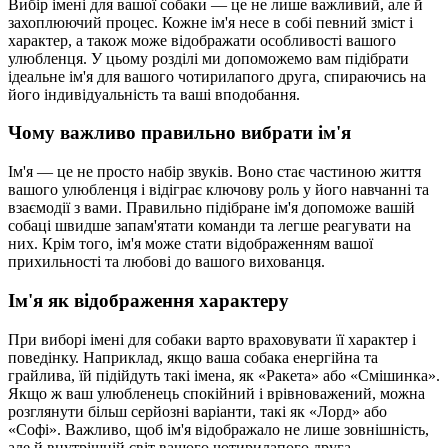
Вибір імені для вашої собаки — це не лише важливий, але й
захоплюючий процес. Кожне ім'я несе в собі певний зміст і
характер, а також може відображати особливості вашого
улюбленця. У цьому розділі ми допоможемо вам підібрати
ідеальне ім'я для вашого чотирилапого друга, спираючись на
його індивідуальність та ваші вподобання.
Чому важливо правильно вибрати ім'я
Ім'я — це не просто набір звуків. Воно стає частиною життя
вашого улюбленця і відіграє ключову роль у його навчанні та
взаємодії з вами. Правильно підібране ім'я допоможе вашій
собаці швидше запам'ятати команди та легше реагувати на
них. Крім того, ім'я може стати відображенням вашої
прихильності та любові до вашого вихованця.
Ім'я як відображення характеру
При виборі імені для собаки варто враховувати її характер і
поведінку. Наприклад, якщо ваша собака енергійна та
грайлива, їй підійдуть такі імена, як «Ракета» або «Смішинка».
Якщо ж ваш улюбленець спокійний і врівноважений, можна
розглянути більш серйозні варіанти, такі як «Лорд» або
«Софі». Важливо, щоб ім'я відображало не лише зовнішність,
але й внутрішній світ вашого чотирилапого друга.