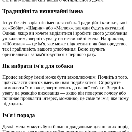
Традиційні та незвичайні імена
Існує безліч варіантів імен для собак. Традиційні клички, такі
як «Бобік», «Шарик» або «Малюк», завжди будуть актуальні.
Однак, якщо ви хочете виділитися і зробити свого улюбленця
унікальним, зверніть увагу на незвичайні імена. Наприклад,
«Лібослав» — це ім'я, яке може підкреслити як благородство,
так і грайливість вашого улюбленця. Воно звучить
оригінально і запам'ятовується з першого разу.
Як вибрати ім'я для собаки
Процес вибору імені може бути захоплюючим. Почніть з того,
щоб скласти список імен, які вам подобаються. Спробуйте
вимовляти їх вголос, звертаючись до вашої собаки. Зверніть
увагу на реакцію вихованця — якщо він повертає голову або
починає проявляти інтерес, можливо, це саме те ім'я, яке йому
підходить.
Ім'я і порода
Деякі імена можуть бути більш підходящими для певних порід.
Наприклад, для великих собак, таких як німецька вівчарка або