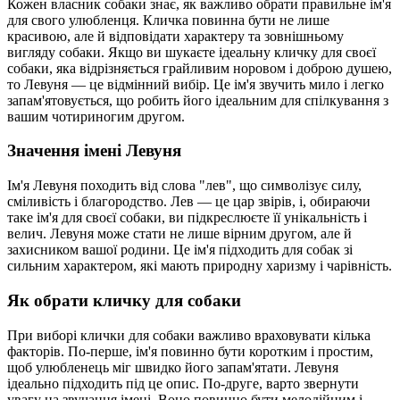
Кожен власник собаки знає, як важливо обрати правильне ім'я
для свого улюбленця. Кличка повинна бути не лише
красивою, але й відповідати характеру та зовнішньому
вигляду собаки. Якщо ви шукаєте ідеальну кличку для своєї
собаки, яка відрізняється грайливим норовом і доброю душею,
то Левуня — це відмінний вибір. Це ім'я звучить мило і легко
запам'ятовується, що робить його ідеальним для спілкування з
вашим чотириногим другом.
Значення імені Левуня
Ім'я Левуня походить від слова "лев", що символізує силу,
сміливість і благородство. Лев — це цар звірів, і, обираючи
таке ім'я для своєї собаки, ви підкреслюєте її унікальність і
велич. Левуня може стати не лише вірним другом, але й
захисником вашої родини. Це ім'я підходить для собак зі
сильним характером, які мають природну харизму і чарівність.
Як обрати кличку для собаки
При виборі клички для собаки важливо враховувати кілька
факторів. По-перше, ім'я повинно бути коротким і простим,
щоб улюбленець міг швидко його запам'ятати. Левуня
ідеально підходить під це опис. По-друге, варто звернути
увагу на звучання імені. Воно повинно бути мелодійним і