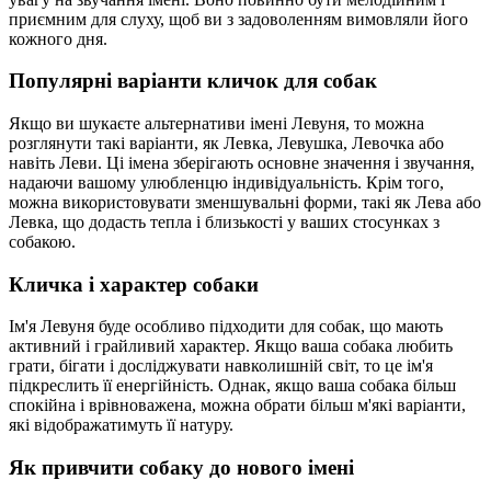
приємним для слуху, щоб ви з задоволенням вимовляли його
кожного дня.
Популярні варіанти кличок для собак
Якщо ви шукаєте альтернативи імені Левуня, то можна
розглянути такі варіанти, як Левка, Левушка, Левочка або
навіть Леви. Ці імена зберігають основне значення і звучання,
надаючи вашому улюбленцю індивідуальність. Крім того,
можна використовувати зменшувальні форми, такі як Лева або
Левка, що додасть тепла і близькості у ваших стосунках з
собакою.
Кличка і характер собаки
Ім'я Левуня буде особливо підходити для собак, що мають
активний і грайливий характер. Якщо ваша собака любить
грати, бігати і досліджувати навколишній світ, то це ім'я
підкреслить її енергійність. Однак, якщо ваша собака більш
спокійна і врівноважена, можна обрати більш м'які варіанти,
які відображатимуть її натуру.
Як привчити собаку до нового імені