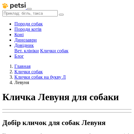
Породи собак
Породи котів
Коні
Динозаври
Довідник
Вет. клініки
Клички собак
Блог
Главная
Клички собак
Клички собак на букву Л
Левуня
Кличка Левуня для собаки
Добір кличок для собак Левуня