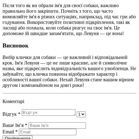
Після того як ви обрали ім'я для своєї собаки, важливо
правильно його закріпити. Почніть з того, що часто
вимовляйте ім'я в різних ситуаціях, наприклад, під час гри або
годування. Використовуйте позитивні підкріплення, такі як
ласощі або похвала, коли собака реагує на своє ім'я. Це
допоможе їй швидше запам'ятати, що Левуня — це вона!
Висновок
Вибір клички для собаки — це важливий і відповідальний
крок. Ім'я Левуня — це не лише красиве, але й символічне
назва, яке підкреслить індивідуальність вашого улюбленця. Не
забувайте, що кличка повинна відображати характер і
особливості вашої собаки. Нехай Левуня стане вашим вірним
другом і компаньйоном на довгі роки!
Коментарі
Відгук
*
Ваше Імʼя
*
Email
*
Опублікувати