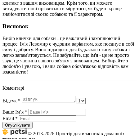
контакт з вашим вихованцем. Крім того, ви можете
вигадувати нові прізвиська в міру того, як будете краще
знайомитися зі своєю собакою та її характером.
Висновок
Вибір клички для собаки - це важливий і захоплюючий
процес. Ім'я Левомир є чудовим варіантом, яке поєднує в собі
силу і доброту. Воно підходить для будь-якого типу собаки і
легко запам'ятовується. Не забувайте, що ім'я - це не просто
звук, це частина вашого зв'язку з вихованцем. Вибирайте з
любов'ю і увагою, і ваша собака обов'язково відповість вам
взаємністю!
Коментарі
Відгук
*
Ваше Імʼя
*
Email
*
Опублікувати
© 2013-2026 Простір для власників домашніх