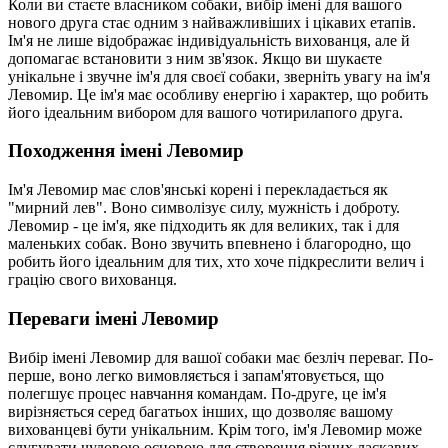
Коли ви стаєте власником собаки, вибір імені для вашого
нового друга стає одним з найважливіших і цікавих етапів.
Ім'я не лише відображає індивідуальність вихованця, але й
допомагає встановити з ним зв'язок. Якщо ви шукаєте
унікальне і звучне ім'я для своєї собаки, зверніть увагу на ім'я
Левомир. Це ім'я має особливу енергію і характер, що робить
його ідеальним вибором для вашого чотирилапого друга.
Походження імені Левомир
Ім'я Левомир має слов'янські корені і перекладається як
"мирний лев". Воно символізує силу, мужність і доброту.
Левомир - це ім'я, яке підходить як для великих, так і для
маленьких собак. Воно звучить впевнено і благородно, що
робить його ідеальним для тих, хто хоче підкреслити велич і
грацію свого вихованця.
Переваги імені Левомир
Вибір імені Левомир для вашої собаки має безліч переваг. По-
перше, воно легко вимовляється і запам'ятовується, що
полегшує процес навчання командам. По-друге, це ім'я
вирізняється серед багатьох інших, що дозволяє вашому
вихованцеві бути унікальним. Крім того, ім'я Левомир може
слугувати чудовою основою для створення різних ласкавих