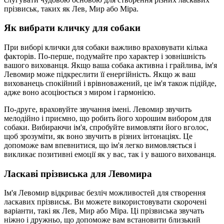
прізвиськ, таких як Лев, Мир або Міра.
Як вибрати кличку для собаки
При виборі клички для собаки важливо враховувати кілька
факторів. По-перше, подумайте про характер і зовнішність
вашого вихованця. Якщо ваша собака активна і грайлива, ім'я
Левомир може підкреслити її енергійність. Якщо ж ваш
вихованець спокійний і врівноважений, це ім'я також підійде,
адже воно асоціюється з миром і гармонією.
По-друге, враховуйте звучання імені. Левомир звучить
мелодійно і приємно, що робить його хорошим вибором для
собаки. Вибираючи ім'я, спробуйте вимовляти його вголос,
щоб зрозуміти, як воно звучить в різних інтонаціях. Це
допоможе вам впевнитися, що ім'я легко вимовляється і
викликає позитивні емоції як у вас, так і у вашого вихованця.
Ласкаві прізвиська для Левомира
Ім'я Левомир відкриває безліч можливостей для створення
ласкавих прізвиськ. Ви можете використовувати скорочені
варіанти, такі як Лев, Мир або Міра. Ці прізвиська звучать
ніжно і дружньо, що допоможе вам встановити близький