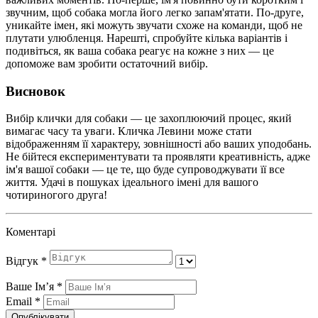
звучним, щоб собака могла його легко запам'ятати. По-друге,
уникайте імен, які можуть звучати схоже на команди, щоб не
плутати улюбленця. Нарешті, спробуйте кілька варіантів і
подивіться, як ваша собака реагує на кожне з них — це
допоможе вам зробити остаточний вибір.
Висновок
Вибір клички для собаки — це захоплюючий процес, який
вимагає часу та уваги. Кличка Левини може стати
відображенням її характеру, зовнішності або ваших уподобань.
Не бійтеся експериментувати та проявляти креативність, адже
ім'я вашої собаки — це те, що буде супроводжувати її все
життя. Удачі в пошуках ідеального імені для вашого
чотириногого друга!
Коментарі
Відгук
*
Ваше Імʼя
*
Email
*
Опублікувати