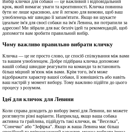
Вибір клички для собаки — це важливий і відповідальний
крок, який вимагає уваги та креативності. Кличка повинна
бути не лише красивою, але й легкою для вимови, щоб ваш
улюбленець міг швидко її запам'ятати. Якщо ви шукаєте
ідеальне ім'я для своєї собаки на ім'я Левина, ви потрапили за
адресою! Ми зібрали для вас безліч ідей та рекомендацій, щоб
допомогти вам зробити правильний вибір.
Чому важливо правильно вибрати кличку
Кличка — це не просто слово, це спосіб спілкування між вами
та вашим улюбленцем. Добре підібрана кличка допоможе
вашій собаці швидше реагувати на команди та встановить
більш міцний зв'язок між вами. Крім того, ім'я може
відображати характер вашої собаки, її зовнішність або навіть
ваш настрій у момент вибору. Тому важливо підійти до цього
процесу з розумом.
Ідеї для кличок для Левини
Коли справа доходить до вибору імені для Левини, ви можете
розглянути різні варіанти. Наприклад, якщо ваша собака
активна та грайлива, підійдуть такі клички, як "Веселка",
"Сонечко" або "Зефірка". Якщо ж ваша Левина має більш
спокійний та врівноважений характер, можна вибрати імена