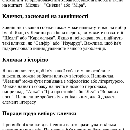
на кшталт "Місяць", "Сніжка" або "Міра".
Клички, засновані на зовнішності
Зовнішність вашої собаки також може надихнути вас на вибір
імені. Якщо у Левини розкішна шерсть, ви можете назвати її
"Шеллі" або "Карамелька". Якщо в неї яскраві очі, підійдуть
такі клички, як "Сапфір" або "Изумруд". Важливо, щоб ім'я
підкреслювало індивідуальність вашого улюбленця.
Клички з історією
Якщо ви хочете, щоб ім'я вашої собаки мало особливе
значення, можна вибрати кличку з історією. Наприклад,
"Левина" може бути пов'язана з міфологією або літературою.
Можна назвати собаку на честь відомого персонажа,
наприклад, "Арья" з "Гри престолів" або "Лея" з "Зоряних
воєн". Це не лише зробить ім'я унікальним, але й додасть
елемент інтересу.
Поради щодо вибору клички
При виборі клички для Левини варто враховувати кілька
важливих моментів. По-перше, ім'я повинно бути коротким і