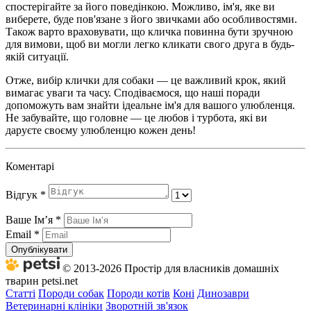
спостерігайте за його поведінкою. Можливо, ім'я, яке ви
виберете, буде пов'язане з його звичками або особливостями.
Також варто враховувати, що кличка повинна бути зручною
для вимови, щоб ви могли легко кликати свого друга в будь-
якій ситуації.
Отже, вибір клички для собаки — це важливий крок, який
вимагає уваги та часу. Сподіваємося, що наші поради
допоможуть вам знайти ідеальне ім'я для вашого улюбленця.
Не забувайте, що головне — це любов і турбота, які ви
даруєте своєму улюбленцю кожен день!
Коментарі
Відгук
*
Ваше Імʼя
*
Email
*
Опублікувати
© 2013-2026 Простір для власників домашніх
тварин petsi.net
Статті
Породи собак
Породи котів
Коні
Динозаври
Ветеринарні клініки
Зворотній зв'язок