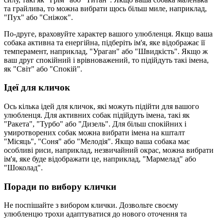
та грайлива, то можна вибрати щось більш миле, наприклад,
"Пух" або "Сніжок".
По-друге, враховуйте характер вашого улюбленця. Якщо ваша
собака активна та енергійна, підберіть ім'я, яке відображає її
темперамент, наприклад, "Ураган" або "Швидкість". Якщо ж
ваш друг спокійний і врівноважений, то підійдуть такі імена,
як "Світ" або "Спокій".
Ідеї для кличок
Ось кілька ідей для кличок, які можуть підійти для вашого
улюбленця. Для активних собак підійдуть імена, такі як
"Ракета", "Турбо" або "Дизель". Для більш спокійних і
умиротворених собак можна вибрати імена на кшталт
"Місяць", "Соня" або "Мелодія". Якщо ваша собака має
особливі риси, наприклад, незвичайний окрас, можна вибрати
ім'я, яке буде відображати це, наприклад, "Мармелад" або
"Шоколад".
Поради по вибору клички
Не поспішайте з вибором клички. Дозвольте своєму
улюбленцю трохи адаптуватися до нового оточення та