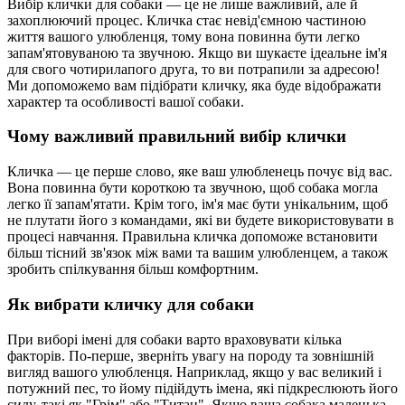
Вибір клички для собаки — це не лише важливий, але й
захоплюючий процес. Кличка стає невід'ємною частиною
життя вашого улюбленця, тому вона повинна бути легко
запам'ятовуваною та звучною. Якщо ви шукаєте ідеальне ім'я
для свого чотирилапого друга, то ви потрапили за адресою!
Ми допоможемо вам підібрати кличку, яка буде відображати
характер та особливості вашої собаки.
Чому важливий правильний вибір клички
Кличка — це перше слово, яке ваш улюбленець почує від вас.
Вона повинна бути короткою та звучною, щоб собака могла
легко її запам'ятати. Крім того, ім'я має бути унікальним, щоб
не плутати його з командами, які ви будете використовувати в
процесі навчання. Правильна кличка допоможе встановити
більш тісний зв'язок між вами та вашим улюбленцем, а також
зробить спілкування більш комфортним.
Як вибрати кличку для собаки
При виборі імені для собаки варто враховувати кілька
факторів. По-перше, зверніть увагу на породу та зовнішній
вигляд вашого улюбленця. Наприклад, якщо у вас великий і
потужний пес, то йому підійдуть імена, які підкреслюють його
силу, такі як "Грім" або "Титан". Якщо ваша собака маленька