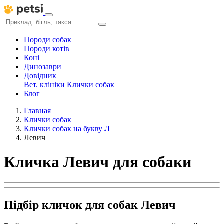
Породи собак
Породи котів
Коні
Динозаври
Довідник
Вет. клініки
Клички собак
Блог
Главная
Клички собак
Клички собак на букву Л
Левич
Кличка Левич для собаки
Підбір кличок для собак Левич