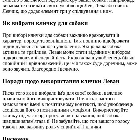
ви можете називати свого улюбленця Лев, Лева або навіть
Левчик, що додає елемент гри у спілкування з ним.
Як вибрати кличку для собаки
При виборі клички для собаки важливо враховувати її
характер, породу та зовнішність. Ім'я повинно відображати
індивідуальність вашого улюбленця. Якщо ваша собака
активна та грайлива, Леван може стати відмінним вибором,
підкреслюючи її енергійність. Якщо ж ваш улюбленець більш
спокійний і врівноважений, це ім'я також буде доречним, адже
воно звучить благородно і велично.
Поради щодо використання клички Леван
Після того як ви вибрали ім'я для своєї собаки, важливо
правильно його використовувати. Почніть з частого
вимовляння імені в позитивному контексті, щоб улюбленець
асоціював його з позитивними емоціями. Використовуйте
кличку під час ігор, прогулянок і навчання, щоб собака
швидше запам'ятала її. Не забувайте, що тон вашого голосу
також грає важливу роль у сприйнятті клички.
Висновок