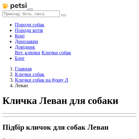
Породи собак
Породи котів
Коні
Динозаври
Довідник
Вет. клініки
Клички собак
Блог
Главная
Клички собак
Клички собак на букву Л
Леван
Кличка Леван для собаки
Підбір кличок для собак Леван