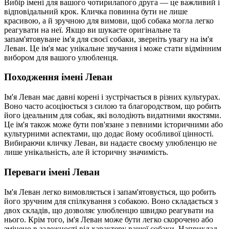
Вибір імені для вашого чотирилапого друга — це важливий і
відповідальний крок. Кличка повинна бути не лише
красивою, а й зручною для вимови, щоб собака могла легко
реагувати на неї. Якщо ви шукаєте оригінальне та
запам'ятовуване ім'я для своєї собаки, зверніть увагу на ім'я
Леван. Це ім'я має унікальне звучання і може стати відмінним
вибором для вашого улюбленця.
Походження імені Леван
Ім'я Леван має давні корені і зустрічається в різних культурах.
Воно часто асоціюється з силою та благородством, що робить
його ідеальним для собак, які володіють видатними якостями.
Це ім'я також може бути пов'язане з певними історичними або
культурними аспектами, що додає йому особливої цінності.
Вибираючи кличку Леван, ви надаєте своєму улюбленцю не
лише унікальність, але й історичну значимість.
Переваги імені Леван
Ім'я Леван легко вимовляється і запам'ятовується, що робить
його зручним для спілкування з собакою. Воно складається з
двох складів, що дозволяє улюбленцю швидко реагувати на
нього. Крім того, ім'я Леван може бути легко скорочено або
змінено в залежності від характеру вашої собаки. Наприклад,