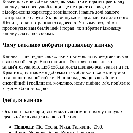
Кожен власник собаки знає, як важливо вибрати правильну
кличку для свого улюбленця. Це не просто слово, це
відображення характеру, зовнішності і навіть долі вашого
чотирилапого друга. Якщо ви шукаєте ідеальне ім'я для свого
Ліснич, то ви потрапили за адресою. У цьому розділі ми
пропонуємо вам безліч ідей і порад, як вибрати підходящу
кличку для вашої собаки.
Чому важливо вибрати правильну кличку
Кличка — це перше слово, яке ви вимовляєте, звертаючись до
свого улюбленця. Вона повинна бути звучною і легко
запам'ятовуваною, щоб собака могла швидко реагувати на неї.
Крім того, ім'я може відображати особливості характеру або
зовнішності вашої собаки. Наприклад, якщо ваш Ліснич
енергійний і грайливий, можливо, йому підійде ім'я, пов'язане
з рухом або природою.
Ідеї для кличок
Ось кілька категорій, які можуть допомогти вам у пошуках
ідеальної клички для вашого Ліснич:
Природа:
Ліс, Сосна, Річка, Галявина, Дуб.
Колір:
Чорний, Білий, Рижик, Піщаник.