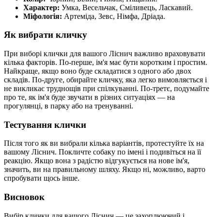
Характер:
Умка, Весельчак, Сміливець, Ласкавий.
Міфологія:
Артеміда, Зевс, Німфа, Дріада.
Як вибрати кличку
При виборі клички для вашого Ліснич важливо враховувати
кілька факторів. По-перше, ім'я має бути коротким і простим.
Найкраще, якщо воно буде складатися з одного або двох
складів. По-друге, обирайте кличку, яка легко вимовляється і
не викликає труднощів при спілкуванні. По-третє, подумайте
про те, як ім'я буде звучати в різних ситуаціях — на
прогулянці, в парку або на тренуванні.
Тестування клички
Після того як ви вибрали кілька варіантів, протестуйте їх на
вашому Ліснич. Покличте собаку по імені і подивіться на її
реакцію. Якщо вона з радістю відгукується на нове ім'я,
значить, ви на правильному шляху. Якщо ні, можливо, варто
спробувати щось інше.
Висновок
Вибір клички для вашого Ліснич — це захоплюючий і