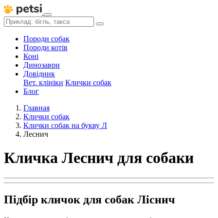
Породи собак
Породи котів
Коні
Динозаври
Довідник
Вет. клініки
Клички собак
Блог
Главная
Клички собак
Клички собак на букву Л
Леснич
Кличка Леснич для собаки
Підбір кличок для собак Ліснич