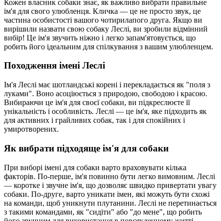
Кожен власник собаки знає, як важливо вибрати правильне
ім'я для свого улюбленця. Кличка — це не просто звук, це
частина особистості вашого чотирилапого друга. Якщо ви
вирішили назвати свою собаку Леслі, ви зробили відмінний
вибір! Це ім'я звучить ніжно і легко запам'ятовується, що
робить його ідеальним для спілкування з вашим улюбленцем.
Походження імені Леслі
Ім'я Леслі має шотландські корені і перекладається як "поля з
луками". Воно асоціюється з природою, свободою і красою.
Вибираючи це ім'я для своєї собаки, ви підкреслюєте її
унікальність і особливість. Леслі — це ім'я, яке підходить як
для активних і грайливих собак, так і для спокійних і
умиротворених.
Як вибрати підходяще ім'я для собаки
При виборі імені для собаки варто враховувати кілька
факторів. По-перше, ім'я повинно бути легко вимовним. Леслі
— коротке і звучне ім'я, що дозволяє швидко привертати увагу
собаки. По-друге, варто уникати імен, які можуть бути схожі
на команди, щоб уникнути плутанини. Леслі не перетинається
з такими командами, як "сидіти" або "до мене", що робить
його зручним для використання в повсякденному житті.