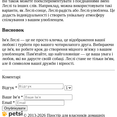
Ви також можете поекспериментувати з поєднаннями імені
Леслі та інших слів. Наприклад, можна використовувати такі
варіанти, як Леслі-сонце, Леслі-радість або Леслі-улюблена. Це
додасть індивідуальності і створить унікальну атмосферу
спілкування з вашим улюбленцем.
Висновок
Ім'я Леслі — це не просто кличка, це відображення вашої
любові і турботи про вашого чотирилапого друга. Вибираючи
це ім'я, ви робите крок до створення міцного зв'язку з вашим
улюбленцем. Пам'ятайте, що найголовніше — це ваша увага і
любов, які ви даруєте своїй собаці. Леслі стане не тільки ім'ям,
але й символом вашої дружби і вірності.
Коментарі
Відгук
*
Ваше Імʼя
*
Email
*
Опублікувати
© 2013-2026 Простір для власників домашніх