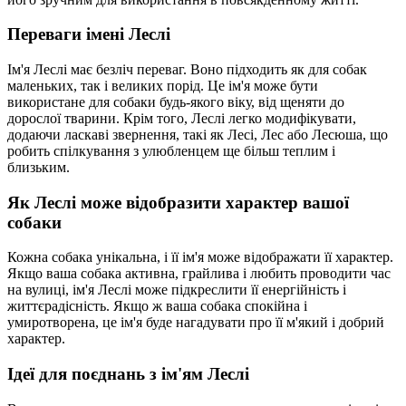
Переваги імені Леслі
Ім'я Леслі має безліч переваг. Воно підходить як для собак
маленьких, так і великих порід. Це ім'я може бути
використане для собаки будь-якого віку, від щеняти до
дорослої тварини. Крім того, Леслі легко модифікувати,
додаючи ласкаві звернення, такі як Лесі, Лес або Лесюша, що
робить спілкування з улюбленцем ще більш теплим і
близьким.
Як Леслі може відобразити характер вашої
собаки
Кожна собака унікальна, і її ім'я може відображати її характер.
Якщо ваша собака активна, грайлива і любить проводити час
на вулиці, ім'я Леслі може підкреслити її енергійність і
життєрадісність. Якщо ж ваша собака спокійна і
умиротворена, це ім'я буде нагадувати про її м'який і добрий
характер.
Ідеї для поєднань з ім'ям Леслі