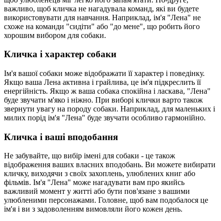
важливо, щоб кличка не нагадувала команд, які ви будете
використовувати для навчання. Наприклад, ім'я "Лена" не
схоже на команди "сидіти" або "до мене", що робить його
хорошим вибором для собаки.
Кличка і характер собаки
Ім'я вашої собаки може відображати її характер і поведінку.
Якщо ваша Лена активна і грайлива, це ім'я підкреслить її
енергійність. Якщо ж ваша собака спокійна і ласкава, "Лена"
буде звучати м'яко і ніжно. При виборі клички варто також
звернути увагу на породу собаки. Наприклад, для маленьких і
милих порід ім'я "Лена" буде звучати особливо гармонійно.
Кличка і ваші вподобання
Не забувайте, що вибір імені для собаки - це також
відображення ваших власних вподобань. Ви можете вибирати
кличку, виходячи з своїх захоплень, улюблених книг або
фільмів. Ім'я "Лена" може нагадувати вам про якийсь
важливий момент у житті або бути пов'язане з вашими
улюбленими персонажами. Головне, щоб вам подобалося це
ім'я і ви з задоволенням вимовляли його кожен день.