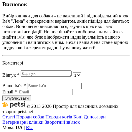
Висновок
Вибір клички для собаки - це важливий і відповідальний крок.
Ім'я "Лена" є прекрасним варіантом, який підійде для багатьох
собак. Воно легко вимовляється, звучить красиво і має
позитивні асоціації. Не поспішайте з вибором і намагайтеся
знайти ім'я, яке буде відображати індивідуальність вашого
улюбленця і ваш зв'язок з ним. Нехай ваша Лена стане вірною
подругою і джерелом радості у вашому житті!
Коментарі
Відгук
*
Ваше Імʼя
*
Email
*
Опублікувати
© 2013-2026 Простір для власників домашніх
тварин petsi.net
Статті
Породи собак
Породи котів
Коні
Динозаври
Ветеринарні клініки
Зворотній зв'язок
Мова:
UA
|
RU