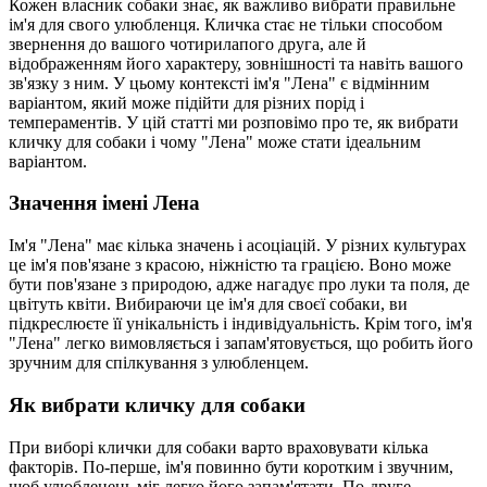
Кожен власник собаки знає, як важливо вибрати правильне
ім'я для свого улюбленця. Кличка стає не тільки способом
звернення до вашого чотирилапого друга, але й
відображенням його характеру, зовнішності та навіть вашого
зв'язку з ним. У цьому контексті ім'я "Лена" є відмінним
варіантом, який може підійти для різних порід і
темпераментів. У цій статті ми розповімо про те, як вибрати
кличку для собаки і чому "Лена" може стати ідеальним
варіантом.
Значення імені Лена
Ім'я "Лена" має кілька значень і асоціацій. У різних культурах
це ім'я пов'язане з красою, ніжністю та грацією. Воно може
бути пов'язане з природою, адже нагадує про луки та поля, де
цвітуть квіти. Вибираючи це ім'я для своєї собаки, ви
підкреслюєте її унікальність і індивідуальність. Крім того, ім'я
"Лена" легко вимовляється і запам'ятовується, що робить його
зручним для спілкування з улюбленцем.
Як вибрати кличку для собаки
При виборі клички для собаки варто враховувати кілька
факторів. По-перше, ім'я повинно бути коротким і звучним,
щоб улюбленець міг легко його запам'ятати. По-друге,