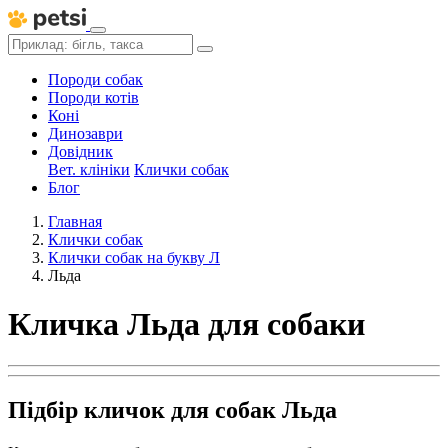
Породи собак
Породи котів
Коні
Динозаври
Довідник
Вет. клініки
Клички собак
Блог
Главная
Клички собак
Клички собак на букву Л
Льда
Кличка Льда для собаки
Підбір кличок для собак Льда