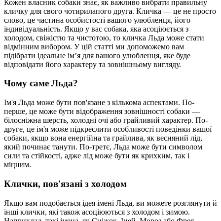
Кожен власник собаки знає, як важливо вибрати правильну
кличку для свого чотирилапого друга. Кличка — це не просто
слово, це частина особистості вашого улюбленця, його
індивідуальність. Якщо у вас собака, яка асоціюється з
холодом, свіжістю та чистотою, то кличка Льда може стати
відмінним вибором. У цій статті ми допоможемо вам
підібрати ідеальне ім’я для вашого улюбленця, яке буде
відповідати його характеру та зовнішньому вигляду.
Чому саме Льда?
Ім'я Льда може бути пов'язане з кількома аспектами. По-
перше, це може бути відображення зовнішності собаки —
білосніжна шерсть, холодні очі або грайливий характер. По-
друге, це ім'я може підкреслити особливості поведінки вашої
собаки, якщо вона енергійна та грайлива, як весняний лід,
який починає танути. По-третє, Льда може бути символом
сили та стійкості, адже лід може бути як крихким, так і
міцним.
Клички, пов'язані з холодом
Якщо вам подобається ідея імені Льда, ви можете розглянути й
інші клички, які також асоціюються з холодом і зимою.
Наприклад, такі імена, як Сніжок, Іней, Мороз або Фрея,