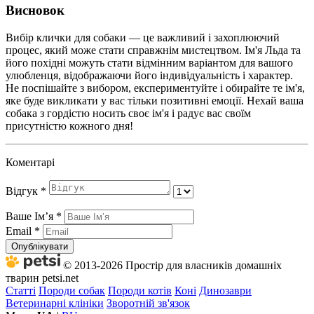
Висновок
Вибір клички для собаки — це важливий і захоплюючий
процес, який може стати справжнім мистецтвом. Ім'я Льда та
його похідні можуть стати відмінним варіантом для вашого
улюбленця, відображаючи його індивідуальність і характер.
Не поспішайте з вибором, експериментуйте і обирайте те ім'я,
яке буде викликати у вас тільки позитивні емоції. Нехай ваша
собака з гордістю носить своє ім'я і радує вас своїм
присутністю кожного дня!
Коментарі
Відгук
*
Ваше Імʼя
*
Email
*
Опублікувати
© 2013-2026 Простір для власників домашніх
тварин petsi.net
Статті
Породи собак
Породи котів
Коні
Динозаври
Ветеринарні клініки
Зворотній зв'язок