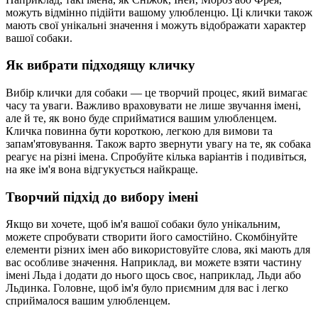
можуть відмінно підійти вашому улюбленцю. Ці клички також
мають свої унікальні значення і можуть відображати характер
вашої собаки.
Як вибрати підходящу кличку
Вибір клички для собаки — це творчий процес, який вимагає
часу та уваги. Важливо враховувати не лише звучання імені,
але й те, як воно буде сприйматися вашим улюбленцем.
Кличка повинна бути короткою, легкою для вимови та
запам'ятовування. Також варто звернути увагу на те, як собака
реагує на різні імена. Спробуйте кілька варіантів і подивіться,
на яке ім'я вона відгукується найкраще.
Творчий підхід до вибору імені
Якщо ви хочете, щоб ім'я вашої собаки було унікальним,
можете спробувати створити його самостійно. Скомбінуйте
елементи різних імен або використовуйте слова, які мають для
вас особливе значення. Наприклад, ви можете взяти частину
імені Льда і додати до нього щось своє, наприклад, Льди або
Льдинка. Головне, щоб ім'я було приємним для вас і легко
сприймалося вашим улюбленцем.