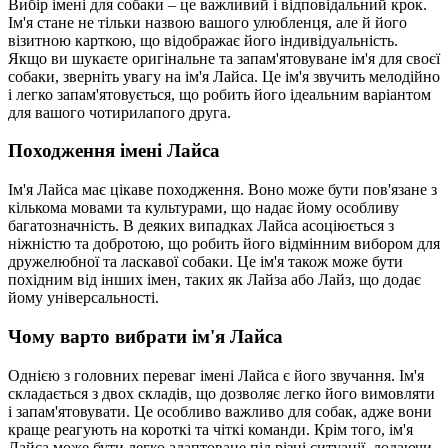
Вибір імені для собаки – це важливий і відповідальний крок.
Ім'я стане не тільки назвою вашого улюбленця, але й його
візитною карткою, що відображає його індивідуальність.
Якщо ви шукаєте оригінальне та запам'ятовуване ім'я для своєї
собаки, зверніть увагу на ім'я Лайса. Це ім'я звучить мелодійно
і легко запам'ятовується, що робить його ідеальним варіантом
для вашого чотирилапого друга.
Походження імені Лайса
Ім'я Лайса має цікаве походження. Воно може бути пов'язане з
кількома мовами та культурами, що надає йому особливу
багатозначність. В деяких випадках Лайса асоціюється з
ніжністю та добротою, що робить його відмінним вибором для
дружелюбної та ласкавої собаки. Це ім'я також може бути
похідним від інших імен, таких як Лайза або Лайз, що додає
йому універсальності.
Чому варто вибрати ім'я Лайса
Однією з головних переваг імені Лайса є його звучання. Ім'я
складається з двох складів, що дозволяє легко його вимовляти
і запам'ятовувати. Це особливо важливо для собак, адже вони
краще реагують на короткі та чіткі команди. Крім того, ім'я
Лайса може бути легко адаптоване під різні ситуації, додаючи