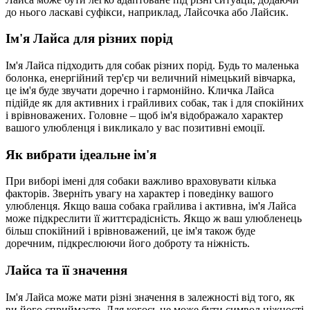
до нього ласкаві суфікси, наприклад, Лайсочка або Лайсик.
Ім'я Лайса для різних порід
Ім'я Лайса підходить для собак різних порід. Будь то маленька
болонка, енергійний тер'єр чи величний німецький вівчарка,
це ім'я буде звучати доречно і гармонійно. Кличка Лайса
підійде як для активних і грайливих собак, так і для спокійних
і врівноважених. Головне – щоб ім'я відображало характер
вашого улюбленця і викликало у вас позитивні емоції.
Як вибрати ідеальне ім'я
При виборі імені для собаки важливо враховувати кілька
факторів. Зверніть увагу на характер і поведінку вашого
улюбленця. Якщо ваша собака грайлива і активна, ім'я Лайса
може підкреслити її життєрадісність. Якщо ж ваш улюбленець
більш спокійний і врівноважений, це ім'я також буде
доречним, підкреслюючи його доброту та ніжність.
Лайса та її значення
Ім'я Лайса може мати різні значення в залежності від того, як
ви його сприймаєте. Для когось це може бути символ ніжності