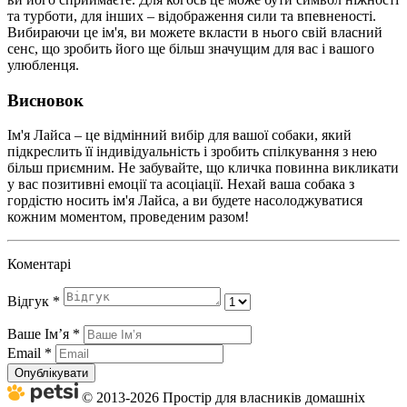
та турботи, для інших – відображення сили та впевненості.
Вибираючи це ім'я, ви можете вкласти в нього свій власний
сенс, що зробить його ще більш значущим для вас і вашого
улюбленця.
Висновок
Ім'я Лайса – це відмінний вибір для вашої собаки, який
підкреслить її індивідуальність і зробить спілкування з нею
більш приємним. Не забувайте, що кличка повинна викликати
у вас позитивні емоції та асоціації. Нехай ваша собака з
гордістю носить ім'я Лайса, а ви будете насолоджуватися
кожним моментом, проведеним разом!
Коментарі
Відгук
*
Ваше Імʼя
*
Email
*
Опублікувати
© 2013-2026 Простір для власників домашніх