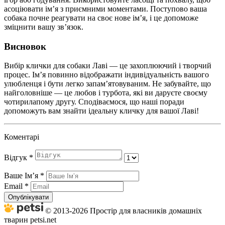
асоціювати ім’я з приємними моментами. Поступово ваша
собака почне реагувати на своє нове ім’я, і це допоможе
зміцнити вашу зв’язок.
Висновок
Вибір клички для собаки Лаві — це захоплюючий і творчий
процес. Ім’я повинно відображати індивідуальність вашого
улюбленця і бути легко запам’ятовуваним. Не забувайте, що
найголовніше — це любов і турбота, які ви даруєте своєму
чотирилапому другу. Сподіваємося, що наші поради
допоможуть вам знайти ідеальну кличку для вашої Лаві!
Коментарі
Відгук
*
Ваше Імʼя
*
Email
*
Опублікувати
© 2013-2026 Простір для власників домашніх
тварин petsi.net