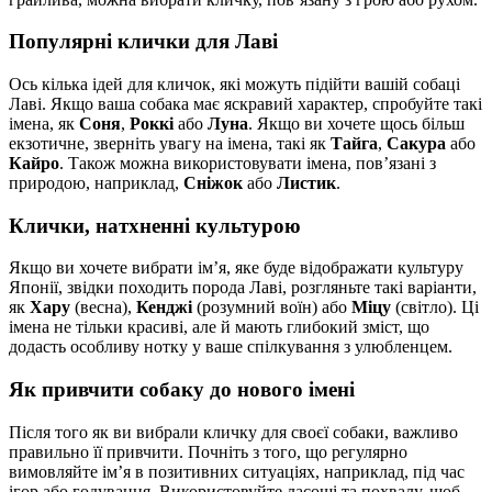
Популярні клички для Лаві
Ось кілька ідей для кличок, які можуть підійти вашій собаці
Лаві. Якщо ваша собака має яскравий характер, спробуйте такі
імена, як
Соня
,
Роккі
або
Луна
. Якщо ви хочете щось більш
екзотичне, зверніть увагу на імена, такі як
Тайга
,
Сакура
або
Кайро
. Також можна використовувати імена, пов’язані з
природою, наприклад,
Сніжок
або
Листик
.
Клички, натхненні культурою
Якщо ви хочете вибрати ім’я, яке буде відображати культуру
Японії, звідки походить порода Лаві, розгляньте такі варіанти,
як
Хару
(весна),
Кенджі
(розумний воїн) або
Міцу
(світло). Ці
імена не тільки красиві, але й мають глибокий зміст, що
додасть особливу нотку у ваше спілкування з улюбленцем.
Як привчити собаку до нового імені
Після того як ви вибрали кличку для своєї собаки, важливо
правильно її привчити. Почніть з того, що регулярно
вимовляйте ім’я в позитивних ситуаціях, наприклад, під час
ігор або годування. Використовуйте ласощі та похвалу, щоб