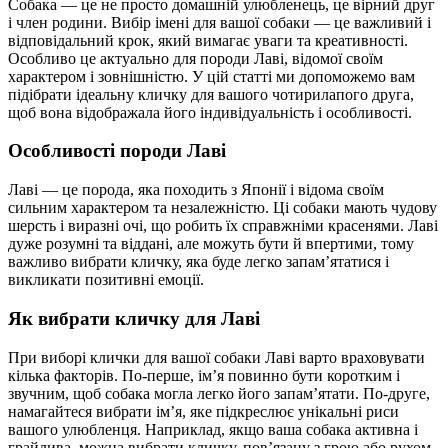
Собака — це не просто домашній улюбленець, це вірний друг
і член родини. Вибір імені для вашої собаки — це важливий і
відповідальний крок, який вимагає уваги та креативності.
Особливо це актуально для породи Лаві, відомої своїм
характером і зовнішністю. У цій статті ми допоможемо вам
підібрати ідеальну кличку для вашого чотирилапого друга,
щоб вона відображала його індивідуальність і особливості.
Особливості породи Лаві
Лаві — це порода, яка походить з Японії і відома своїм
сильним характером та незалежністю. Ці собаки мають чудову
шерсть і виразні очі, що робить їх справжніми красенями. Лаві
дуже розумні та віддані, але можуть бути й впертими, тому
важливо вибрати кличку, яка буде легко запам’ятатися і
викликати позитивні емоції.
Як вибрати кличку для Лаві
При виборі клички для вашої собаки Лаві варто враховувати
кілька факторів. По-перше, ім’я повинно бути коротким і
звучним, щоб собака могла легко його запам’ятати. По-друге,
намагайтеся вибрати ім’я, яке підкреслює унікальні риси
вашого улюбленця. Наприклад, якщо ваша собака активна і
грайлива, можна вибрати кличку, пов’язану з грою або рухом.